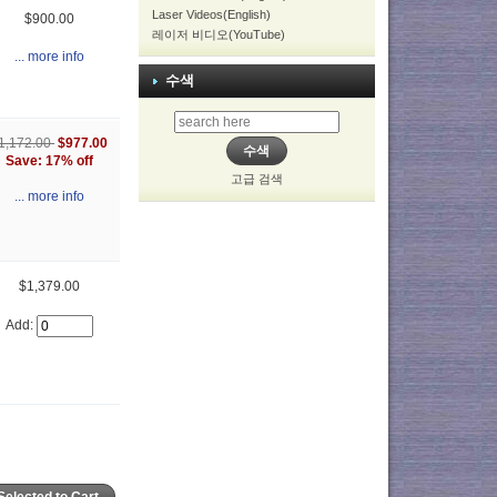
Laser Videos(English)
$900.00
레이저 비디오(YouTube)
... more info
수색
1,172.00
$977.00
Save: 17% off
고급 검색
... more info
$1,379.00
Add: