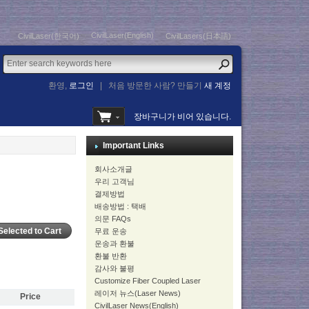
CivilLaser(English)
CivilLaser(한국어)
CivilLasers(日本語)
환영,
로그인
|
처음 방문한 사람? 만들기
새 계정
장바구니가 비어 있습니다.
Important Links
회사소개글
우리 고객님
결제방법
배송방법 : 택배
의문 FAQs
무료 운송
운송과 환불
환불 반환
감사와 불평
Customize Fiber Coupled Laser
레이저 뉴스(Laser News)
Price
CivilLaser News(English)