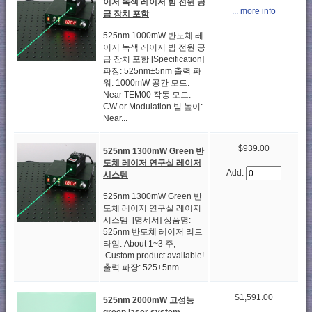
이저 녹색 레이저 빔 전원 공
... more info
급 장치 포함
525nm 1000mW 반도체 레
이저 녹색 레이저 빔 전원 공
급 장치 포함 [Specification]
파장: 525nm±5nm 출력 파
워: 1000mW 공간 모드:
Near TEM00 작동 모드:
CW or Modulation 빔 높이:
Near...
$939.00
525nm 1300mW Green 반
도체 레이저 연구실 레이저
Add:
시스템
525nm 1300mW Green 반
도체 레이저 연구실 레이저
시스템 [명세서] 상품명:
525nm 반도체 레이저 리드
타임: About 1~3 주,
Custom product available!
출력 파장: 525±5nm ...
$1,591.00
525nm 2000mW 고성능
green laser system