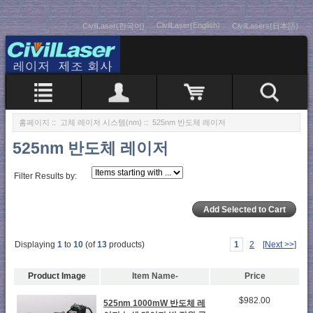
CivilLaser(English)
CivilLaser(한국어)
CivilLasers(日本語)
홈페이지
::
고체 레이저 시스템(nm)
:: 525nm 반도체 레이저
525nm 반도체 레이저
Filter Results by:
Displaying
1
to
10
(of
13
products)
1
2
[Next >>]
Product Image
Item Name-
Price
$982.00
525nm 1000mW 반도체 레