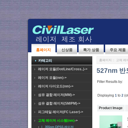
홈페이지
신상품
특가 상품
주요 제품
홈페이지
::
고체 레이
카테고리
527nm 
레이저 모듈(Dot/Line/Cross..)->
레이저 모듈(nm)->
Filter Results by:
레이저 다이오드(nm)->
섬유 결합 레이저(MM)->
Displaying
1
to
2
(o
섬유 결합 레이저(SM/PM)->
Product Image
피그테일 레이저(FC Laser)->
고체 레이저 시스템(nm)
->
|_ 355nm DPSS 레이저