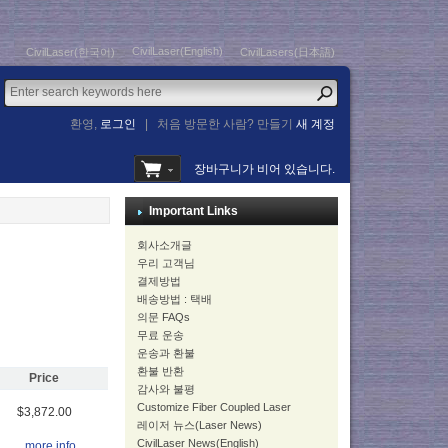
CivilLaser(English)
CivilLaser(한국어)
CivilLasers(日本語)
환영,
로그인
|
처음 방문한 사람? 만들기
새 계정
장바구니가 비어 있습니다.
Important Links
회사소개글
우리 고객님
결제방법
배송방법 : 택배
의문 FAQs
무료 운송
운송과 환불
환불 반환
Price
감사와 불평
Customize Fiber Coupled Laser
$3,872.00
레이저 뉴스(Laser News)
CivilLaser News(English)
... more info