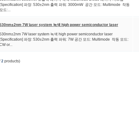
[Specification] 파장: 530±2nm 출력 파워: 3000mW 공간 모드: Multimode 작동
모드:...
530nm±2nm 7W laser system 녹색 high power semiconductor laser
530nm±2nm 7W laser system 녹색 high power semiconductor laser
[Specification] 파장: 530±2nm 출력 파워: 7W 공간 모드: Multimode 작동 모드:
CW or...
f
2
products)