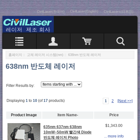
CivilLaser(English)
CivilLaser(한국어)
CivilLasers(日本語)
홈페이지
::
고체 레이저 시스템(nm)
:: 638nm 반도체 레이저
638nm 반도체 레이저
Filter Results by:
Displaying
1
to
10
(of
17
products)
1
2
[Next >>]
Product Image
Item Name-
Price
$1,343.00
635nm 637nm 638nm
10mW~50mW 빨간색 Diode
... more info
반도체 레이저 Photo