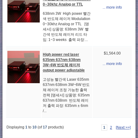
0~30khz Analog or TTL
... more info
638nm 3W High power 빨간
색 반도체 레이저 Modulation
0~30khz Analog or TTL [명
세서] 상품명: 638nm 3W 빨
간색 반도체 레이저 리드 타
임: 1~3 weeks 출력 파장:...
$1,564.00
High power red laser
635nm 637nm 638nm
... more info
3W~6W 반도체 레이저
output power adjustable
고성능 빨간색 Laser 635nm
637nm 638nm 3W~6W 반도
체 레이저 조정 가능한 출력
전력 [명세서] 상품명: 635nm
637nm 638nm 반도체 레이
저 출력 파장: 635nm ± 6nm
/...
Displaying
1
to
10
(of
17
products)
1
2
[Next >>]