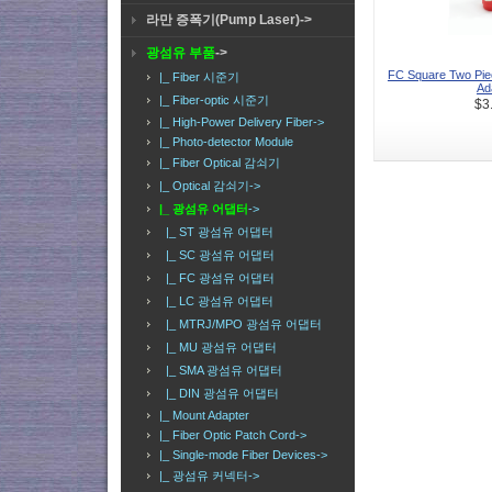
라만 증폭기(Pump Laser)->
광섬유 부품
->
FC Square Two Piec
|_ Fiber 시준기
Ada
|_ Fiber-optic 시준기
$3
|_ High-Power Delivery Fiber->
|_ Photo-detector Module
|_ Fiber Optical 감쇠기
|_ Optical 감쇠기->
|_ 광섬유 어댑터
->
|_ ST 광섬유 어댑터
|_ SC 광섬유 어댑터
|_ FC 광섬유 어댑터
|_ LC 광섬유 어댑터
|_ MTRJ/MPO 광섬유 어댑터
|_ MU 광섬유 어댑터
|_ SMA 광섬유 어댑터
|_ DIN 광섬유 어댑터
|_ Mount Adapter
|_ Fiber Optic Patch Cord->
|_ Single-mode Fiber Devices->
|_ 광섬유 커넥터->