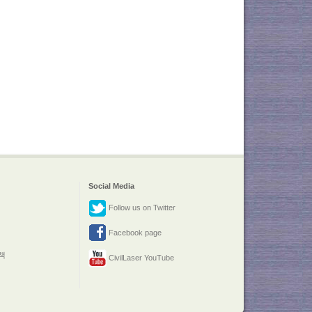
Social Media
Follow us on Twitter
Facebook page
책
CivilLaser YouTube