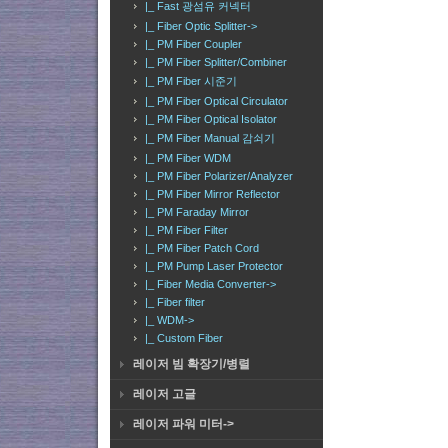
|_ Fast 광섬유 커넥터
|_ Fiber Optic Splitter->
|_ PM Fiber Coupler
|_ PM Fiber Splitter/Combiner
|_ PM Fiber 시준기
|_ PM Fiber Optical Circulator
|_ PM Fiber Optical Isolator
|_ PM Fiber Manual 감쇠기
|_ PM Fiber WDM
|_ PM Fiber Polarizer/Analyzer
|_ PM Fiber Mirror Reflector
|_ PM Faraday Mirror
|_ PM Fiber Filter
|_ PM Fiber Patch Cord
|_ PM Pump Laser Protector
|_ Fiber Media Converter->
|_ Fiber filter
|_ WDM->
|_ Custom Fiber
레이저 빔 확장기/병렬
레이저 고글
레이저 파워 미터->