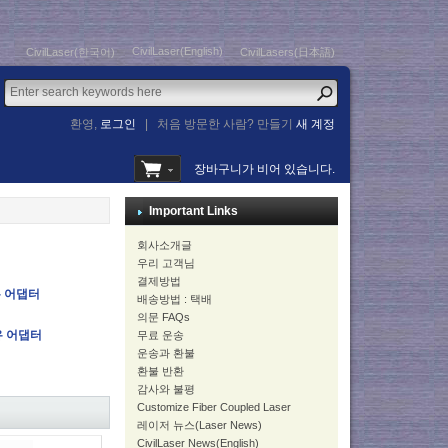
CivilLaser(English)
CivilLaser(한국어)
CivilLasers(日本語)
환영,
로그인
|
처음 방문한 사람? 만들기
새 계정
장바구니가 비어 있습니다.
Important Links
회사소개글
우리 고객님
결제방법
유 어댑터
배송방법 : 택배
의문 FAQs
유 어댑터
무료 운송
운송과 환불
환불 반환
감사와 불평
Customize Fiber Coupled Laser
레이저 뉴스(Laser News)
CivilLaser News(English)