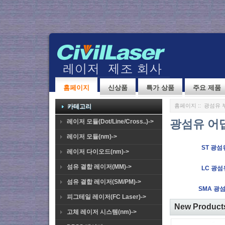
홈페이지
신상품
특가 상품
주요 제품
홈페이지
::
광섬유 
카테고리
광섬유 어
레이저 모듈(Dot/Line/Cross..)->
레이저 모듈(nm)->
ST 광섬
레이저 다이오드(nm)->
섬유 결합 레이저(MM)->
LC 광섬
섬유 결합 레이저(SM/PM)->
SMA 광
피그테일 레이저(FC Laser)->
New Produc
고체 레이저 시스템(nm)->