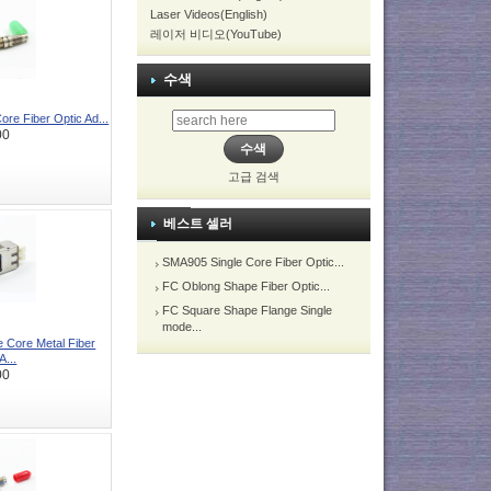
Laser Videos(English)
레이저 비디오(YouTube)
수색
ore Fiber Optic Ad...
00
고급 검색
베스트 셀러
SMA905 Single Core Fiber Optic...
FC Oblong Shape Fiber Optic...
FC Square Shape Flange Single
mode...
ore Metal Fiber
A...
00