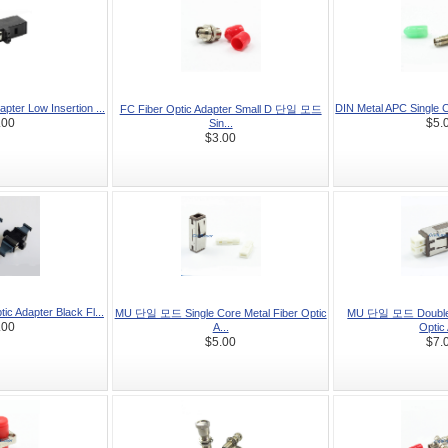
pter Low Insertion ...
DIN Metal APC Single C
FC Fiber Optic Adapter Small D 단일 모드
.00
Sin...
$5.
$3.00
ic Adapter Black Fl...
MU 단일 모드 Single Core Metal Fiber Optic
MU 단일 모드 Double C
.00
A...
Optic 
$5.00
$7.