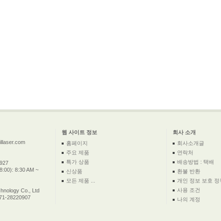
웹 사이트 정보
회사 소개
llaser.com
홈페이지
회사소개글
주요 제품
연락처
특가 상품
배송방법 : 택배
2927
:00): 8:30 AM ~
신상품
환불 반환
모든 제품 ...
개인 정보 보호 정
사용 조건
nology Co., Ltd
571-28220907
나의 계정