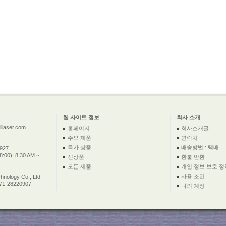
웹 사이트 정보
회사 소개
llaser.com
홈페이지
회사소개글
주요 제품
연락처
특가 상품
배송방법 : 택배
2927
:00): 8:30 AM ~
신상품
환불 반환
모든 제품 ...
개인 정보 보호 정
사용 조건
nology Co., Ltd
571-28220907
나의 계정