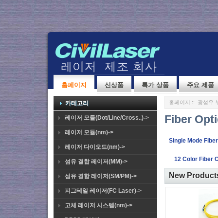
홈페이지
신상품
특가 상품
주요 제품
홈페이지
::
광섬유 
카테고리
Fiber Opt
레이저 모듈(Dot/Line/Cross..)->
레이저 모듈(nm)->
Single Mode Fiber
레이저 다이오드(nm)->
12 Color Fiber 
섬유 결합 레이저(MM)->
New Products
섬유 결합 레이저(SM/PM)->
피그테일 레이저(FC Laser)->
고체 레이저 시스템(nm)->