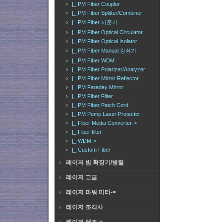
|_ PM Fiber Coupler
|_ PM Fiber Splitter/Combiner
|_ PM Fiber 시준기
|_ PM Fiber Optical Circulator
|_ PM Fiber Optical Isolator
|_ PM Fiber Manual 감쇠기
|_ PM Fiber WDM
|_ PM Fiber Polarizer/Analyzer
|_ PM Fiber Mirror Reflector
|_ PM Faraday Mirror
|_ PM Fiber Filter
|_ PM Fiber Patch Cord
|_ PM Pump Laser Protector
|_ Fiber Media Converter->
|_ Fiber filter
|_ WDM->
|_ Custom Fiber
레이저 빔 확장기/병렬
레이저 고글
레이저 파워 미터->
레이저 조각사