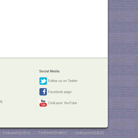
Social Media
Follow us on Twitter
Facebook page
책
CivilLaser YouTube
::
CivilLaser(English)
::
CivilLaser(한국어)
::
CivilLasers(日本語)