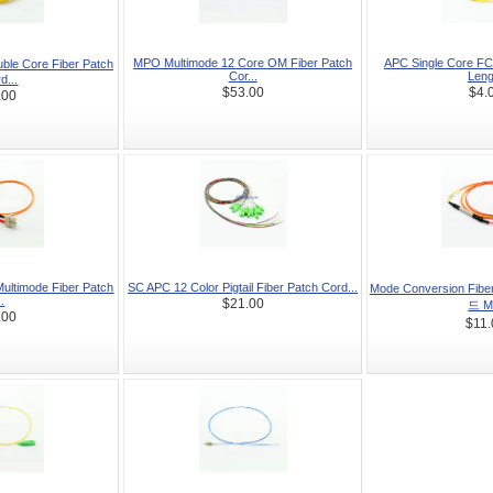
MPO Multimode 12 Core OM Fiber Patch
APC Single Core FC
e Core Fiber Patch
Cor...
Leng
d...
$53.00
$4.
.00
ultimode Fiber Patch
SC APC 12 Color Pigtail Fiber Patch Cord...
Mode Conversion Fib
..
$21.00
드 M.
.00
$11.