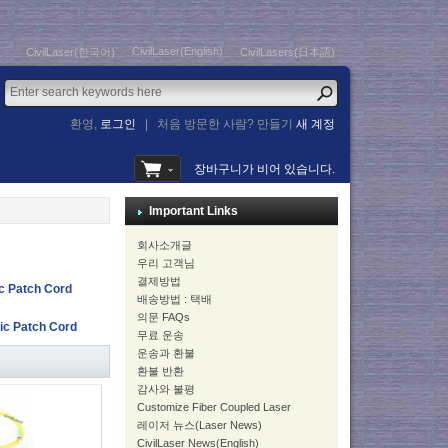
CivilLaser(English)
CivilLaser(한국어)
CivilLasers(日本語)
환영,
로그인
|
처음 방문한 사람? 만들기
새 계정
장바구니가 비어 있습니다.
Important Links
회사소개글
우리 고객님
결제방법
c Patch Cord
배송방법 : 택배
의문 FAQs
tic Patch Cord
무료 운송
운송과 환불
환불 반환
감사와 불평
Customize Fiber Coupled Laser
레이저 뉴스(Laser News)
CivilLaser News(English)