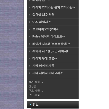
레이저 렌즈->
레이저 크리스탈/광학 크리스탈->
실험실 LED 광원
CO2 레이저->
포토다이오드(PD)->
Pulse 레이저 다이오드->
레이저 시스템(소프트웨어)->
레이저 시스템(라인 레이저)
레이저 무대 조명->
기타 레이저 제품
기타 레이저 카테고리->
특가 상품 ...
신상품 ...
주요 제품 ...
모든 제품 ...
정보