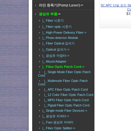
라만 증폭기(Pump Laser)->
SC APC 단일 모드 Singl
Cor
광섬유 부품
->
$3
|_ Fiber 시준기
|_ Fiber-optic 시준기
|_ High-Power Delivery Fiber->
|_ Photo-detector Module
|_ Fiber Optical 감쇠기
|_ Optical 감쇠기->
|_ 광섬유 어댑터->
|_ Mount Adapter
|_ Fiber Optic Patch Cord
->
|_ Single Mode Fiber Optic Patch
Cord
|_ Multimode Fiber Optic Patch
Cord
|_ APC Fiber Optic Patch Cord
|_ 12 Color Fiber Optic Patch Cord
|_ MPO Fiber Optic Patch Cord
|_ Pigtail Fiber Optic Patch Cord
|_ Single-mode Fiber Devices->
|_ 광섬유 커넥터->
|_ Fast 광섬유 커넥터
|_ Fiber Optic Splitter->