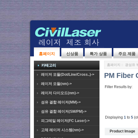
홈페이지
신상품
특가 상품
주요 제품
홈페이지
::
광섬유 
카테고리
PM Fiber O
레이저 모듈(Dot/Line/Cross..)->
레이저 모듈(nm)->
Filter Results by:
레이저 다이오드(nm)->
섬유 결합 레이저(MM)->
섬유 결합 레이저(SM/PM)->
Displaying
1
to
5
(o
피그테일 레이저(FC Laser)->
고체 레이저 시스템(nm)->
Product Image