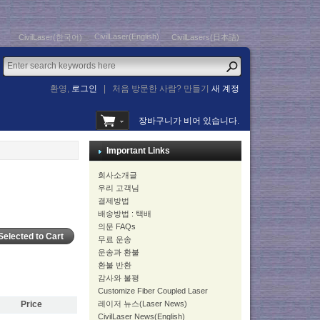
CivilLaser(English)
CivilLaser(한국어)
CivilLasers(日本語)
환영,
로그인
|
처음 방문한 사람? 만들기
새 계정
장바구니가 비어 있습니다.
Important Links
회사소개글
우리 고객님
결제방법
배송방법 : 택배
의문 FAQs
무료 운송
운송과 환불
환불 반환
감사와 불평
Customize Fiber Coupled Laser
레이저 뉴스(Laser News)
Price
CivilLaser News(English)