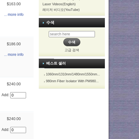
$163.00
Laser Videos(English)
레이저 비디오(YouTube)
... more info
수색
$186.00
고급 검색
... more info
베스트 셀러
1060nm/1310nm/1480nm/1550nm...
980nm Fiber Isolator With PM980...
$240.00
Add:
$240.00
Add: