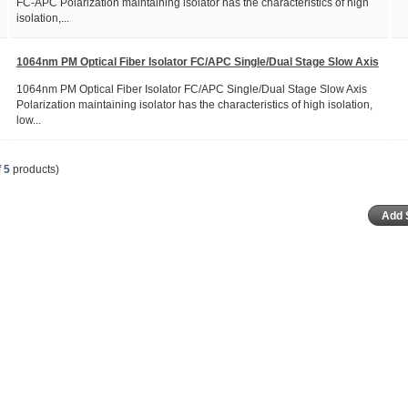
FC-APC Polarization maintaining isolator has the characteristics of high
isolation,...
1064nm PM Optical Fiber Isolator FC/APC Single/Dual Stage Slow Axis
1064nm PM Optical Fiber Isolator FC/APC Single/Dual Stage Slow Axis
Polarization maintaining isolator has the characteristics of high isolation,
low...
f
5
products)