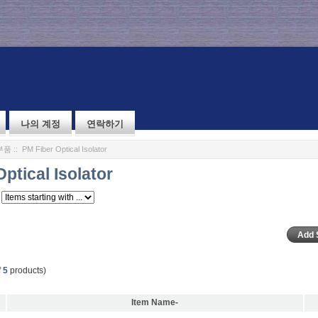
나의 계정
연락하기
부품
:: PM Fiber Optical Isolator
ptical Isolator
f
5
products)
Item Name-