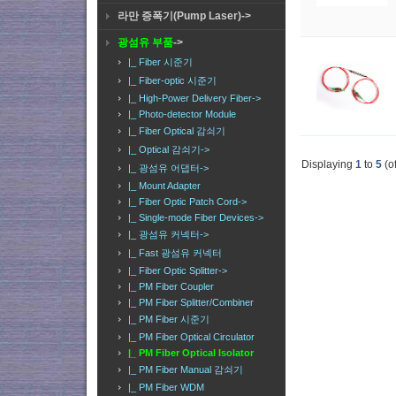
라만 증폭기(Pump Laser)->
광섬유 부품
->
|_ Fiber 시준기
|_ Fiber-optic 시준기
|_ High-Power Delivery Fiber->
|_ Photo-detector Module
|_ Fiber Optical 감쇠기
|_ Optical 감쇠기->
Displaying
1
to
5
(o
|_ 광섬유 어댑터->
|_ Mount Adapter
|_ Fiber Optic Patch Cord->
|_ Single-mode Fiber Devices->
|_ 광섬유 커넥터->
|_ Fast 광섬유 커넥터
|_ Fiber Optic Splitter->
|_ PM Fiber Coupler
|_ PM Fiber Splitter/Combiner
|_ PM Fiber 시준기
|_ PM Fiber Optical Circulator
|_ PM Fiber Optical Isolator
|_ PM Fiber Manual 감쇠기
|_ PM Fiber WDM