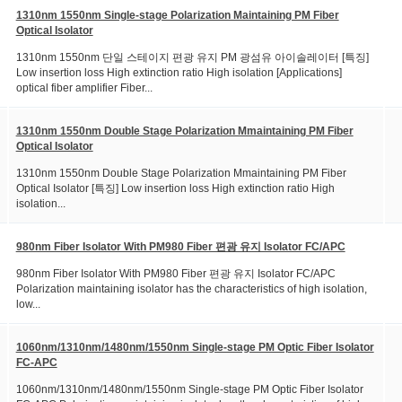
1310nm 1550nm Single-stage Polarization Maintaining PM Fiber
Optical Isolator
1310nm 1550nm 단일 스테이지 편광 유지 PM 광섬유 아이솔레이터 [특징]
Low insertion loss High extinction ratio High isolation [Applications]
optical fiber amplifier Fiber...
1310nm 1550nm Double Stage Polarization Mmaintaining PM Fiber
Optical Isolator
1310nm 1550nm Double Stage Polarization Mmaintaining PM Fiber
Optical Isolator [특징] Low insertion loss High extinction ratio High
isolation...
980nm Fiber Isolator With PM980 Fiber 편광 유지 Isolator FC/APC
980nm Fiber Isolator With PM980 Fiber 편광 유지 Isolator FC/APC
Polarization maintaining isolator has the characteristics of high isolation,
low...
1060nm/1310nm/1480nm/1550nm Single-stage PM Optic Fiber Isolator
FC-APC
1060nm/1310nm/1480nm/1550nm Single-stage PM Optic Fiber Isolator