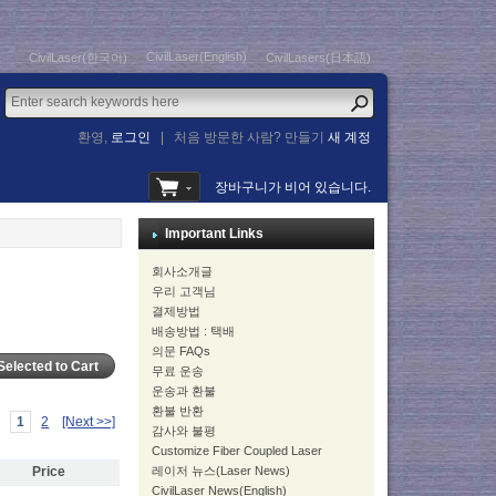
CivilLaser(English)
CivilLaser(한국어)
CivilLasers(日本語)
환영,
로그인
|
처음 방문한 사람? 만들기
새 계정
장바구니가 비어 있습니다.
Important Links
회사소개글
우리 고객님
결제방법
배송방법 : 택배
의문 FAQs
무료 운송
운송과 환불
환불 반환
1
2
[Next >>]
감사와 불평
Customize Fiber Coupled Laser
레이저 뉴스(Laser News)
Price
CivilLaser News(English)