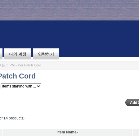
나의 계정
연락하기
부품
:: PM Fiber Patch Cord
Patch Cord
of
14
products)
Item Name-