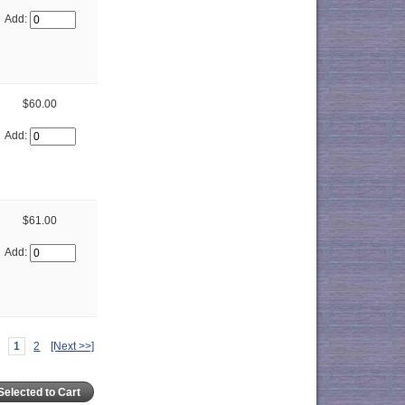
Add:
$60.00
Add:
$61.00
Add:
1
2
[Next >>]