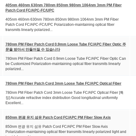
405nm 460nm 630nm 780nm 850nm 980nm 1064nm 3mm PM Fiber
Patch Cord FC/APC-FC/UPC
405nm 460nm 630nm 780nm 850nm 980nm 1064nm 3mm PM Fiber
Patch Cord FC/APC-FC/UPC Polarization-maintaining optical fiber
transmits linearly polarized...
780nm PM Fiber Patch Cord 0.9mm Loose Tube FC/APC Fiber Optic 주
문을 받아서 만들어질 수 있습니다
780nm PM Fiber Patch Cord 0.9mm Loose Tube FC/APC Fiber Optic Can
be Customized Polarization-maintaining optical fiber transmits linearly
polarized...
780nm PM Fiber Patch Cord 3mm Loose Tube FC/APC Optical Fiber
780nm PM Fiber Patch Cord 3mm Loose Tube FC/APC Optical Fiber [특
징] Accurate refractive index distribution Good longitudinal uniformity
Excellent...
850nm 편광 유지 섬유 Patch Cord FC/APC PM Fiber Slow Axis
850nm 편광 유지 섬유 Patch Cord FC/APC PM Fiber Slow Axis
Polarization-maintaining optical fiber transmits linearly polarized light and