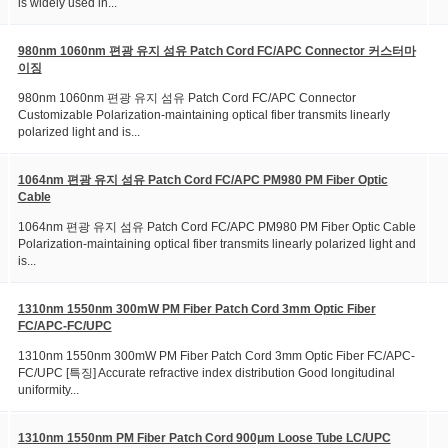
is widely used in...
980nm 1060nm 편광 유지 섬유 Patch Cord FC/APC Connector 커스터마
이징
980nm 1060nm 편광 유지 섬유 Patch Cord FC/APC Connector
Customizable Polarization-maintaining optical fiber transmits linearly
polarized light and is...
1064nm 편광 유지 섬유 Patch Cord FC/APC PM980 PM Fiber Optic
Cable
1064nm 편광 유지 섬유 Patch Cord FC/APC PM980 PM Fiber Optic Cable
Polarization-maintaining optical fiber transmits linearly polarized light and
is...
1310nm 1550nm 300mW PM Fiber Patch Cord 3mm Optic Fiber
FC/APC-FC/UPC
1310nm 1550nm 300mW PM Fiber Patch Cord 3mm Optic Fiber FC/APC-
FC/UPC [특징] Accurate refractive index distribution Good longitudinal
uniformity...
1310nm 1550nm PM Fiber Patch Cord 900μm Loose Tube LC/UPC