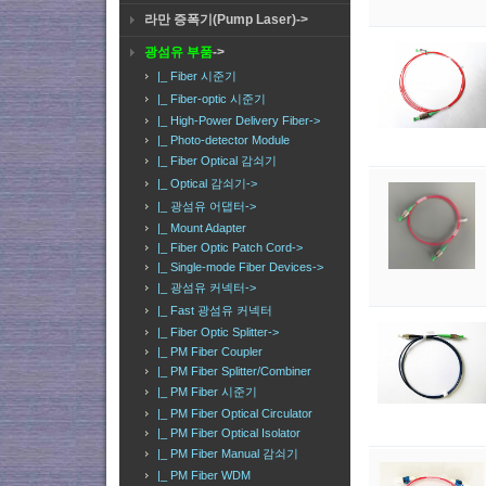
라만 증폭기(Pump Laser)->
광섬유 부품
->
|_ Fiber 시준기
|_ Fiber-optic 시준기
|_ High-Power Delivery Fiber->
|_ Photo-detector Module
|_ Fiber Optical 감쇠기
|_ Optical 감쇠기->
|_ 광섬유 어댑터->
|_ Mount Adapter
|_ Fiber Optic Patch Cord->
|_ Single-mode Fiber Devices->
|_ 광섬유 커넥터->
|_ Fast 광섬유 커넥터
|_ Fiber Optic Splitter->
|_ PM Fiber Coupler
|_ PM Fiber Splitter/Combiner
|_ PM Fiber 시준기
|_ PM Fiber Optical Circulator
|_ PM Fiber Optical Isolator
|_ PM Fiber Manual 감쇠기
|_ PM Fiber WDM