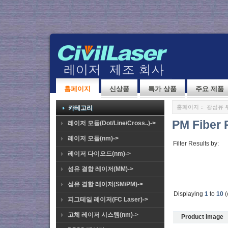
홈페이지
신상품
특가 상품
주요 제품
홈페이지
::
광섬유 
카테고리
PM Fiber 
레이저 모듈(Dot/Line/Cross..)->
레이저 모듈(nm)->
Filter Results by:
레이저 다이오드(nm)->
섬유 결합 레이저(MM)->
섬유 결합 레이저(SM/PM)->
Displaying
1
to
10
(
피그테일 레이저(FC Laser)->
고체 레이저 시스템(nm)->
Product Image