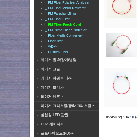
|_ PM Fiber Polarizer/Analyzer
|_ PM Fiber Mirror Reflector
|_ PM Faraday Mirror
|_ PM Fiber Filter
|_ PM Fiber Patch Cord
|_ PM Pump Laser Protector
|_ Fiber Media Converter->
|_ Fiber filter
|_ WDM->
|_ Custom Fiber
레이저 빔 확장기/병렬
레이저 고글
레이저 파워 미터->
레이저 조각사
레이저 렌즈->
레이저 크리스탈/광학 크리스탈->
실험실 LED 광원
Displaying
1
to
10
(
CO2 레이저->
포토다이오드(PD)->