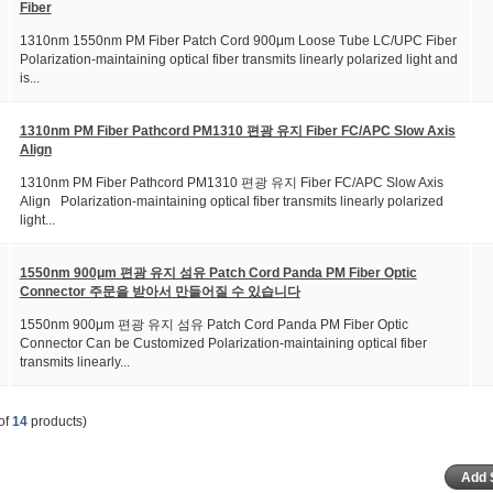
Fiber
1310nm 1550nm PM Fiber Patch Cord 900μm Loose Tube LC/UPC Fiber
Polarization-maintaining optical fiber transmits linearly polarized light and
is...
1310nm PM Fiber Pathcord PM1310 편광 유지 Fiber FC/APC Slow Axis
Align
1310nm PM Fiber Pathcord PM1310 편광 유지 Fiber FC/APC Slow Axis
Align Polarization-maintaining optical fiber transmits linearly polarized
light...
1550nm 900μm 편광 유지 섬유 Patch Cord Panda PM Fiber Optic
Connector 주문을 받아서 만들어질 수 있습니다
1550nm 900μm 편광 유지 섬유 Patch Cord Panda PM Fiber Optic
Connector Can be Customized Polarization-maintaining optical fiber
transmits linearly...
of
14
products)