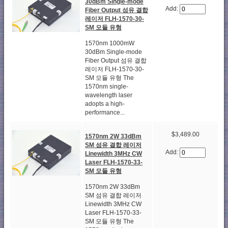
30dBm Single-mode
Add:
Fiber Output 섬유 결합
레이저 FLH-1570-30-
SM 모듈 유형
1570nm 1000mW
30dBm Single-mode
Fiber Output 섬유 결합
레이저 FLH-1570-30-
SM 모듈 유형 The
1570nm single-
wavelength laser
adopts a high-
performance...
$3,489.00
1570nm 2W 33dBm
SM 섬유 결합 레이저
Add:
Linewidth 3MHz CW
Laser FLH-1570-33-
SM 모듈 유형
1570nm 2W 33dBm
SM 섬유 결합 레이저
Linewidth 3MHz CW
Laser FLH-1570-33-
SM 모듈 유형 The