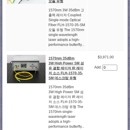
모듈 유형
1570nm 3W 35dBm 고
출력 레이저 Coupled
Single-mode Optical
Fiber FLH-1570-35-SM
모듈 유형 The 1570nm
single-wavelength
laser adopts a high-
performance butterfly...
$3,971.00
1570nm 35dBm
3W High Power SM 섬
Add:
유 결합 레이저 IR 레이
저 소스 FLH-1570-35-
SM 데스크탑 유형
1570nm 35dBm
3W High Power SM 섬
유 결합 레이저 IR 레이
저 소스 FLH-1570-35-
SM 데스크탑 유형 The
1570nm single-
wavelength laser
adopts a high-
performance butterfly...