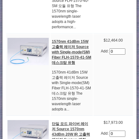
Source FLH-1570-40-
SM 모듈 유형 The
1570nm single-
wavelength laser
adopts a high-
performance...
$12,464.00
1570nm 41dBm 15W
고출력 레이저 Source
Add:
with Single-mode(SM)
Fiber FLH-1570-41-SM
데스크탑 유형
1570nm 41dBm 15W
고출력 레이저 Source
with Single-mode(SM)
Fiber FLH-1570-41-SM
데스크탑 유형 The
1570nm single-
wavelength laser
adopts a...
$17,973.00
단일 모드 파이버 레이
저 Source 1570nm
Add:
43dBm 20W IR 고출력