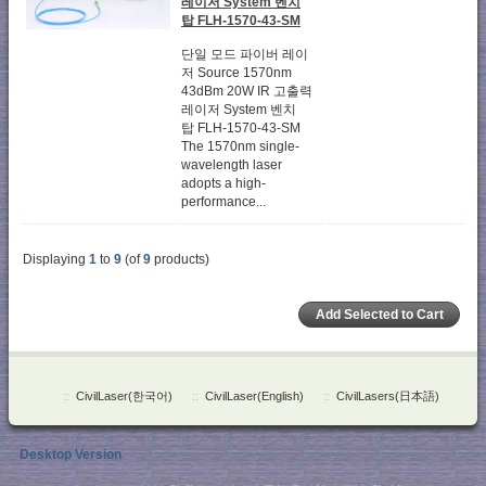
레이저 System 벤치
탑 FLH-1570-43-SM
단일 모드 파이버 레이
저 Source 1570nm
43dBm 20W IR 고출력
레이저 System 벤치
탑 FLH-1570-43-SM
The 1570nm single-
wavelength laser
adopts a high-
performance...
Displaying
1
to
9
(of
9
products)
::
CivilLaser(한국어)
::
CivilLaser(English)
::
CivilLasers(日本語)
Desktop Version