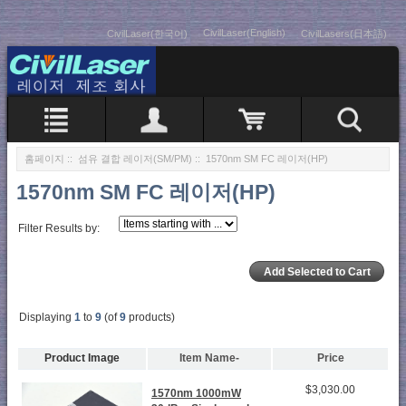
CivilLaser(English)
CivilLaser(한국어)
CivilLasers(日本語)
홈페이지
::
섬유 결합 레이저(SM/PM)
:: 1570nm SM FC 레이저(HP)
1570nm SM FC 레이저(HP)
Filter Results by:
Displaying
1
to
9
(of
9
products)
Product Image
Item Name-
Price
$3,030.00
1570nm 1000mW