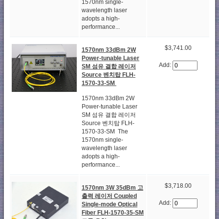
1570nm single-
wavelength laser
adopts a high-
performance...
$3,741.00
1570nm 33dBm 2W
Power-tunable Laser
Add:
SM 섬유 결합 레이저
Source 벤치탑 FLH-
1570-33-SM
1570nm 33dBm 2W
Power-tunable Laser
SM 섬유 결합 레이저
Source 벤치탑 FLH-
1570-33-SM The
1570nm single-
wavelength laser
adopts a high-
performance...
$3,718.00
1570nm 3W 35dBm 고
출력 레이저 Coupled
Add:
Single-mode Optical
Fiber FLH-1570-35-SM