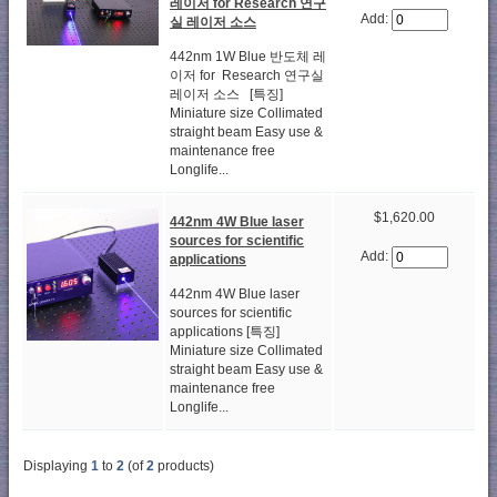
레이저 for Research 연구
Add:
실 레이저 소스
442nm 1W Blue 반도체 레
이저 for Research 연구실
레이저 소스 [특징]
Miniature size Collimated
straight beam Easy use &
maintenance free
Longlife...
$1,620.00
442nm 4W Blue laser
sources for scientific
Add:
applications
442nm 4W Blue laser
sources for scientific
applications [특징]
Miniature size Collimated
straight beam Easy use &
maintenance free
Longlife...
Displaying
1
to
2
(of
2
products)