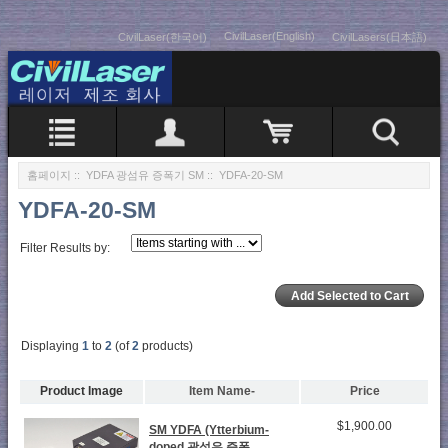
CivilLaser(English)
CivilLaser(한국어)
CivilLasers(日本語)
홈페이지
::
YDFA 광섬유 증폭기 SM
:: YDFA-20-SM
YDFA-20-SM
Filter Results by:
Displaying
1
to
2
(of
2
products)
Product Image
Item Name-
Price
$1,900.00
SM YDFA (Ytterbium-
doped 광섬유 증폭