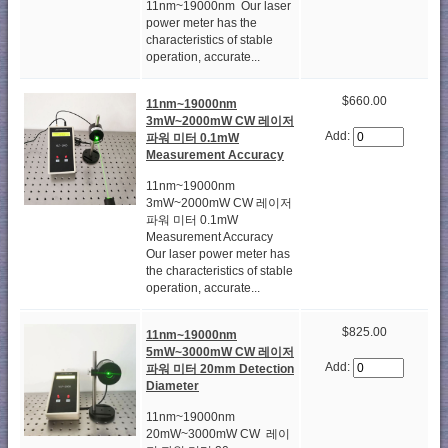
11nm~19000nm Our laser
power meter has the
characteristics of stable
operation, accurate...
$660.00
11nm~19000nm
3mW~2000mW CW 레이저
Add:
파워 미터 0.1mW
Measurement Accuracy
11nm~19000nm
3mW~2000mW CW 레이저
파워 미터 0.1mW
Measurement Accuracy
Our laser power meter has
the characteristics of stable
operation, accurate...
$825.00
11nm~19000nm
5mW~3000mW CW 레이저
Add:
파워 미터 20mm Detection
Diameter
11nm~19000nm
20mW~3000mW CW 레이