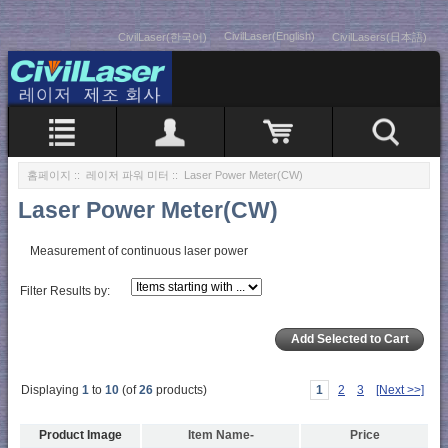
CivilLaser(English)
CivilLaser(한국어)
CivilLasers(日本語)
홈페이지
::
레이저 파워 미터
:: Laser Power Meter(CW)
Laser Power Meter(CW)
Measurement of continuous laser power
Filter Results by:
Displaying
1
to
10
(of
26
products)
1
2
3
[Next >>]
Product Image
Item Name-
Price