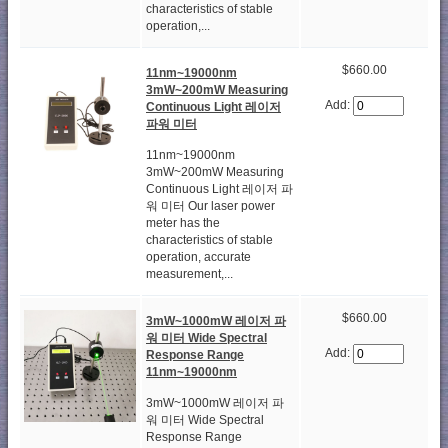
characteristics of stable
operation,...
$660.00
11nm~19000nm
3mW~200mW Measuring
Add:
Continuous Light 레이저
파워 미터
11nm~19000nm
3mW~200mW Measuring
Continuous Light 레이저 파
워 미터 Our laser power
meter has the
characteristics of stable
operation, accurate
measurement,...
$660.00
3mW~1000mW 레이저 파
워 미터 Wide Spectral
Add:
Response Range
11nm~19000nm
3mW~1000mW 레이저 파
워 미터 Wide Spectral
Response Range