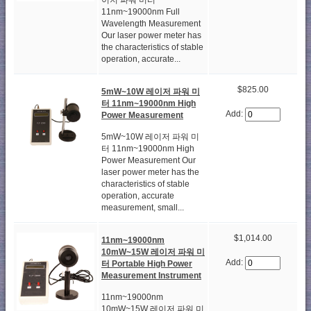
이저 파워 미터
11nm~19000nm Full
Wavelength Measurement
Our laser power meter has
the characteristics of stable
operation, accurate...
$825.00
5mW~10W 레이저 파워 미
터 11nm~19000nm High
Add:
Power Measurement
5mW~10W 레이저 파워 미
터 11nm~19000nm High
Power Measurement Our
laser power meter has the
characteristics of stable
operation, accurate
measurement, small...
$1,014.00
11nm~19000nm
10mW~15W 레이저 파워 미
Add:
터 Portable High Power
Measurement Instrument
11nm~19000nm
10mW~15W 레이저 파워 미