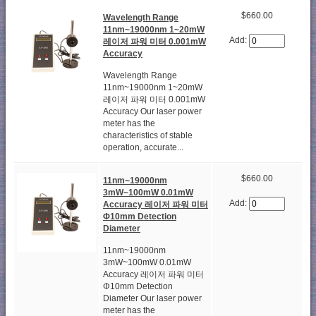
$660.00
Wavelength Range
11nm~19000nm 1~20mW
Add:
레이저 파워 미터 0.001mW
Accuracy
Wavelength Range
11nm~19000nm 1~20mW
레이저 파워 미터 0.001mW
Accuracy Our laser power
meter has the
characteristics of stable
operation, accurate...
$660.00
11nm~19000nm
3mW~100mW 0.01mW
Add:
Accuracy 레이저 파워 미터
Φ10mm Detection
Diameter
11nm~19000nm
3mW~100mW 0.01mW
Accuracy 레이저 파워 미터
Φ10mm Detection
Diameter Our laser power
meter has the