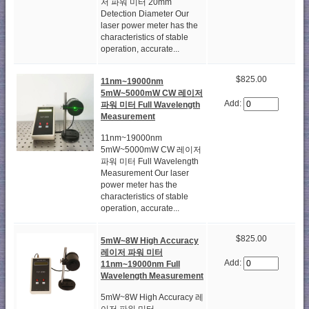
저 파워 미터 20mm
Detection Diameter Our
laser power meter has the
characteristics of stable
operation, accurate...
$825.00
11nm~19000nm
5mW~5000mW CW 레이저
Add:
파워 미터 Full Wavelength
Measurement
11nm~19000nm
5mW~5000mW CW 레이저
파워 미터 Full Wavelength
Measurement Our laser
power meter has the
characteristics of stable
operation, accurate...
$825.00
5mW~8W High Accuracy
레이저 파워 미터
Add:
11nm~19000nm Full
Wavelength Measurement
5mW~8W High Accuracy 레