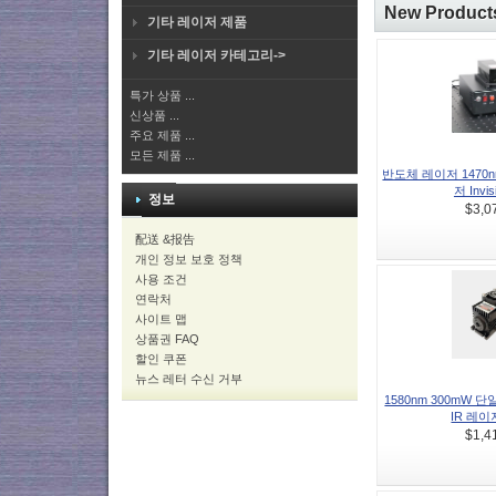
New Product
기타 레이저 제품
기타 레이저 카테고리->
특가 상품 ...
신상품 ...
주요 제품 ...
모든 제품 ...
반도체 레이저 1470n
저 Invisi
정보
$3,0
配送 &报告
개인 정보 보호 정책
사용 조건
연락처
사이트 맵
상품권 FAQ
할인 쿠폰
뉴스 레터 수신 거부
1580nm 300mW 
IR 레이저
$1,4