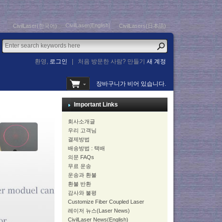
CivilLaser(English)
CivilLaser(한국어)
CivilLasers(日本語)
환영,
로그인
|
처음 방문한 사람? 만들기
새 계정
장바구니가 비어 있습니다.
Important Links
회사소개글
우리 고객님
결제방법
배송방법 : 택배
의문 FAQs
무료 운송
운송과 환불
환불 반환
감사와 불평
Customize Fiber Coupled Laser
레이저 뉴스(Laser News)
CivilLaser News(English)