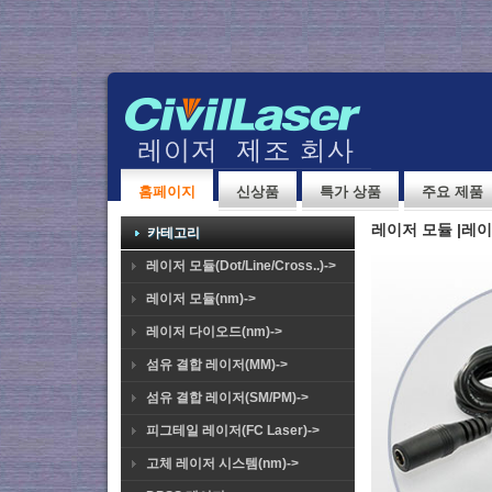
홈페이지
신상품
특가 상품
주요 제품
레이저 모듈 |레이
카테고리
레이저 모듈(Dot/Line/Cross..)->
레이저 모듈(nm)->
레이저 다이오드(nm)->
섬유 결합 레이저(MM)->
섬유 결합 레이저(SM/PM)->
피그테일 레이저(FC Laser)->
고체 레이저 시스템(nm)->