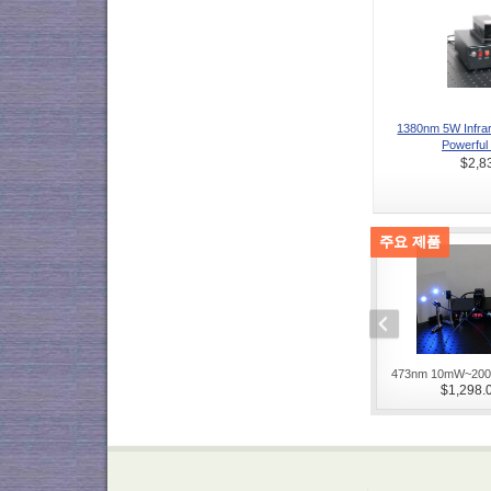
1380nm 5W Inf
Powerful
$2,8
주요 제품
473nm 10mW~200m
$1,298.