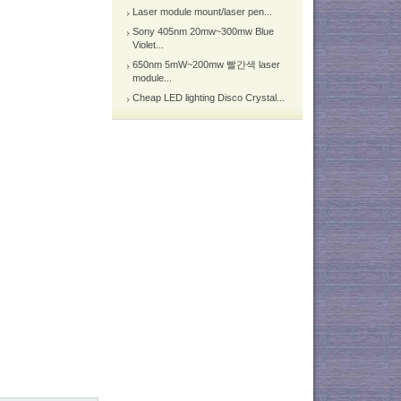
Laser module mount/laser pen...
Sony 405nm 20mw~300mw Blue
Violet...
650nm 5mW~200mw 빨간색 laser
module...
Cheap LED lighting Disco Crystal...