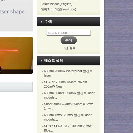
Laser Videos(English)
레이저 비디오(YouTube)
수색
고급 검색
베스트 셀러
660nm 200mw Waterproof 빨간색
laser...
SHARP 780nm 784nm 787nm
200mW Near...
650nm 50mW~500mw 빨간색 laser
module...
Super small Φ4mm 650nm 0.5mw
1mw...
650nm 1mW~20mW 빨간색 laser
module/...
SONY SLD3134VL 405nm 20mw
Blue...