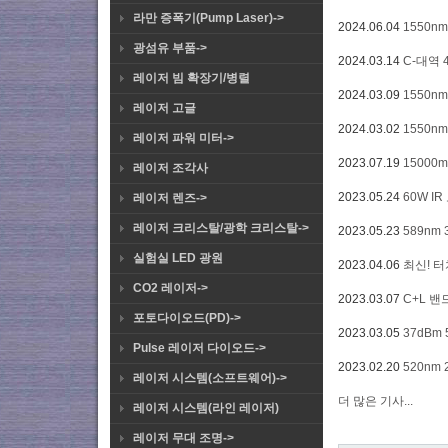
라만 증폭기(Pump Laser)->
2024.06.04
1550n
광섬유 부품->
2024.03.14
C-대역 
레이저 빔 확장기/병렬
2024.03.09
1550n
레이저 고글
2024.03.02
1550n
레이저 파워 미터->
2023.07.19
15000
레이저 조각사
2023.05.24
60W I
레이저 렌즈->
레이저 크리스탈/광학 크리스탈->
2023.05.23
589nm
실험실 LED 광원
2023.04.06
최신! 터
CO2 레이저->
2023.03.07
C+L 밴
포토다이오드(PD)->
2023.03.05
37dBm
Pulse 레이저 다이오드->
2023.02.20
520nm
레이저 시스템(소프트웨어)->
더 많은 기사...
레이저 시스템(라인 레이저)
레이저 무대 조명->