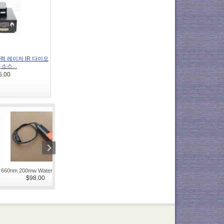
고출력 레이저 IR 다이오
소스...
5.00
660nm 200mw Waterproof...
473nm 20mW~150mW Blue ...
532nm 10W 녹색 
$98.00
$823.00
...
$6,320.