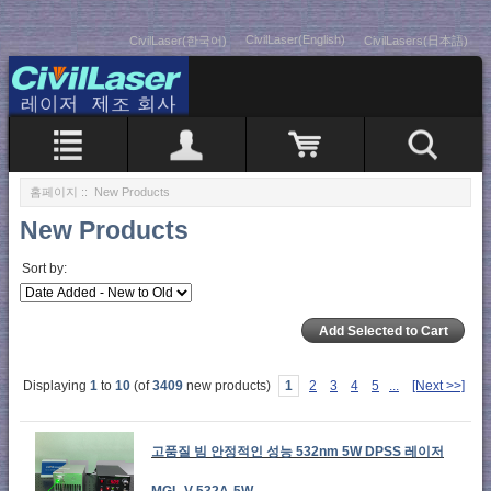
CivilLaser(English)
CivilLaser(한국어)
CivilLasers(日本語)
홈페이지
:: New Products
New Products
Sort by:
Displaying
1
to
10
(of
3409
new products)
1
2
3
4
5
...
[Next >>]
고품질 빔 안정적인 성능 532nm 5W DPSS 레이저