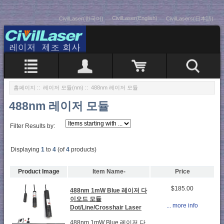
CivilLaser(English)
CivilLaser(한국어)
CivilLasers(日本語)
홈페이지
::
레이저 모듈(nm)
:: 488nm 레이저 모듈
488nm 레이저 모듈
Filter Results by:
Displaying
1
to
4
(of
4
products)
Product Image
Item Name-
Price
$185.00
488nm 1mW Blue 레이저 다
이오드 모듈
... more info
Dot/Line/Crosshair Laser
488nm 1mW Blue 레이저 다