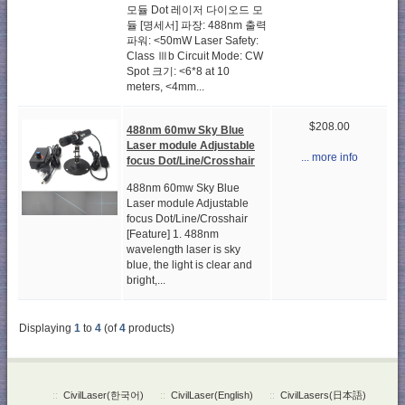
모듈 Dot 레이저 다이오드 모
듈 [명세서] 파장: 488nm 출력
파워: <50mW Laser Safety:
Class Ⅲb Circuit Mode: CW
Spot 크기: <6*8 at 10
meters, <4mm...
$208.00
488nm 60mw Sky Blue
Laser module Adjustable
... more info
focus Dot/Line/Crosshair
488nm 60mw Sky Blue
Laser module Adjustable
focus Dot/Line/Crosshair
[Feature] 1. 488nm
wavelength laser is sky
blue, the light is clear and
bright,...
Displaying
1
to
4
(of
4
products)
::
CivilLaser(한국어)
::
CivilLaser(English)
::
CivilLasers(日本語)