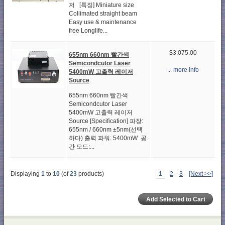
저 [특징] Miniature size
Collimated straight beam
Easy use & maintenance
free Longlife...
$3,075.00
655nm 660nm 빨간색
Semicondcutor Laser
... more info
5400mW 고출력 레이저
Source
655nm 660nm 빨간색
Semicondcutor Laser
5400mW 고출력 레이저
Source [Specification] 파장:
655nm / 660nm ±5nm(선택
하다) 출력 파워: 5400mW 공
간 모드:...
Displaying
1
to
10
(of
23
products)
1
2
3
[Next >>]