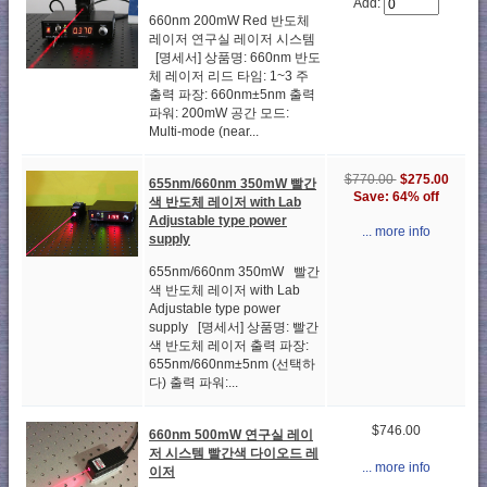
Add:
660nm 200mW Red 반도체
레이저 연구실 레이저 시스템
[명세서] 상품명: 660nm 반도
체 레이저 리드 타임: 1~3 주
출력 파장: 660nm±5nm 출력
파워: 200mW 공간 모드:
Multi-mode (near...
$770.00
$275.00
655nm/660nm 350mW 빨간
Save: 64% off
색 반도체 레이저 with Lab
Adjustable type power
... more info
supply
655nm/660nm 350mW 빨간
색 반도체 레이저 with Lab
Adjustable type power
supply [명세서] 상품명: 빨간
색 반도체 레이저 출력 파장:
655nm/660nm±5nm (선택하
다) 출력 파워:...
$746.00
660nm 500mW 연구실 레이
저 시스템 빨간색 다이오드 레
... more info
이저