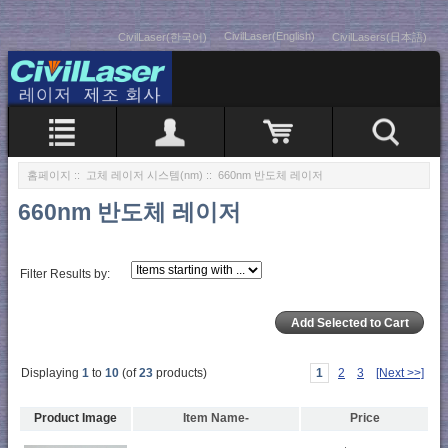
CivilLaser(English)
CivilLaser(한국어)
CivilLasers(日本語)
홈페이지
::
고체 레이저 시스템(nm)
:: 660nm 반도체 레이저
660nm 반도체 레이저
Filter Results by:
Displaying
1
to
10
(of
23
products)
1
2
3
[Next >>]
Product Image
Item Name-
Price