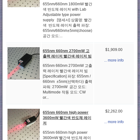
655nm/660nm 1800mW 빨간
색 반도체 레이저 with Lab
Adjustable type power
supply [명세서] 상품명: 빨간
색 반도체 레이저 출력 파장:
655nm/660nm±5nm(choose)
공간 모드:...
$1,909.00
655nm 660nm 2700mW 고
출력 레이저 빨간색 레이저 빔
... more info
655nm 660nm 2700mW 고출
력 레이저 빨간색 레이저 빔
[Specification] 파장: 655nm /
660nm ±5nm(선택하다) 출력
파워: 2700mW 공간 모드:
Multimode 작동 모드: CW
or...
$2,262.00
655nm 660nm high power
3600mW 빨간색 반도체 레이
... more info
저
655nm 660nm high power
3600mW 빨간색 반도체 레이