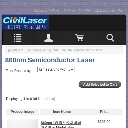
CivilLaser(English)
CivilLaser(한국어)
CivilLasers(日本語)
홈페이지
::
고체 레이저 시스템(nm)
:: 860nm Semiconductor Laser
860nm Semiconductor Laser
Filter Results by:
Displaying
1
to
6
(of
6
products)
Product Image
Item Name-
Price
$601.00
860nm 1W IR 반도체 레이
저 CW or Modulation