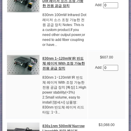
Dot 레이저 소스 조정 가능
Add:
한 전원 공급 장치
830nm 100mW Infrared Dot
레이저 소스 조정 가능한 전
원 공급 장치 Notes: This is
a custom product.If you
need other output power,or
need to add fiber coupling
or have...
$607.00
830nm 1~120mW IR 반도
체 레이저 With 조정 가능한
Add:
전원 공급 장치
830nm 1~120mW IR 반도
체 레이저 With 조정 가능한
전원 공급 장치 [특징] 1.High
power stability(<3%)
2.Small volume, easy to
install [명세서] 상품명:
830nm 반도체 레이저 리드
타임: 1~3...
$3,088.00
830±1nm 500mW Narrow
Linewidth 라만 레이저