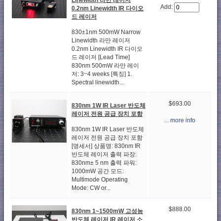
Add:
0.2nm Linewidth IR 다이오
드 레이저
830±1nm 500mW Narrow
Linewidth 라만 레이저
0.2nm Linewidth IR 다이오
드 레이저 [Lead Time]
830nm 500mW 라만 레이
저: 3~4 weeks [특징] 1.
Spectral linewidth...
$693.00
830nm 1W IR Laser 반도체
레이저 전원 공급 장치 포함
... more info
830nm 1W IR Laser 반도체
레이저 전원 공급 장치 포함
[명세서] 상품명: 830nm IR
반도체 레이저 출력 파장:
830nm± 5 nm 출력 파워:
1000mW 공간 모드:
Multimode Operating
Mode: CW or...
$888.00
830nm 1~1500mW 고성능
반도체 레이저 IR 레이저 소