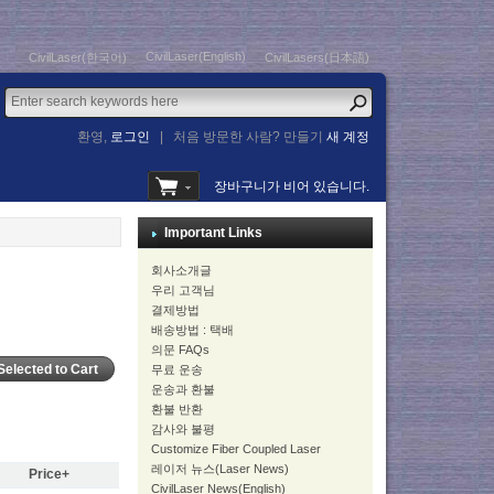
CivilLaser(English)
CivilLaser(한국어)
CivilLasers(日本語)
환영,
로그인
|
처음 방문한 사람? 만들기
새 계정
장바구니가 비어 있습니다.
Important Links
회사소개글
우리 고객님
결제방법
배송방법 : 택배
의문 FAQs
무료 운송
운송과 환불
환불 반환
감사와 불평
Customize Fiber Coupled Laser
레이저 뉴스(Laser News)
Price+
CivilLaser News(English)