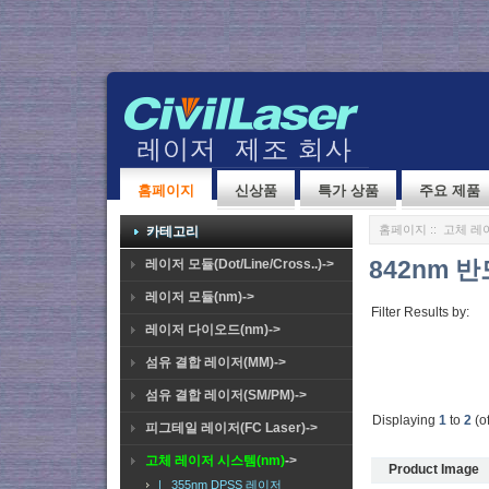
홈페이지
신상품
특가 상품
주요 제품
홈페이지
::
고체 레이
카테고리
842nm 
레이저 모듈(Dot/Line/Cross..)->
레이저 모듈(nm)->
Filter Results by:
레이저 다이오드(nm)->
섬유 결합 레이저(MM)->
섬유 결합 레이저(SM/PM)->
Displaying
1
to
2
(o
피그테일 레이저(FC Laser)->
고체 레이저 시스템(nm)
->
Product Image
|_ 355nm DPSS 레이저