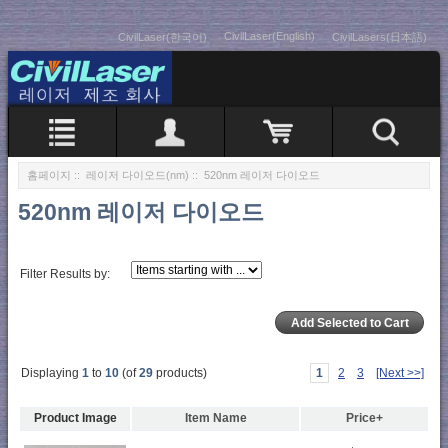
CivilLaser(English)
CivilLaser(한국어)
CivilLasers(日本語)
홈페이지
::
레이저 다이오드(nm)
:: 520nm 레이저 다이오드
520nm 레이저 다이오드
Filter Results by:
Displaying
1
to
10
(of
29
products)
1
2
3
[Next >>]
Product Image
Item Name
Price+