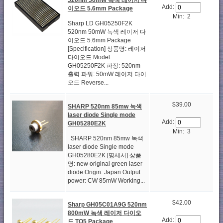
Add:
이오드 5.6mm Package
Min: 2
Sharp LD GH05250F2K
520nm 50mW 녹색 레이저 다
이오드 5.6mm Package
[Specification] 상품명: 레이저
다이오드 Model:
GH05250F2K 파장: 520nm
출력 파워: 50mW 레이저 다이
오드 Reverse...
$39.00
SHARP 520nm 85mw 녹색
laser diode Single mode
Add:
GH05280E2K
Min: 3
SHARP 520nm 85mw 녹색
laser diode Single mode
GH05280E2K [명세서] 상품
명: new original green laser
diode Origin: Japan Output
power: CW 85mW Working...
$42.00
Sharp GH05C01A9G 520nm
800mW 녹색 레이저 다이오
Add:
드 TO5 Package