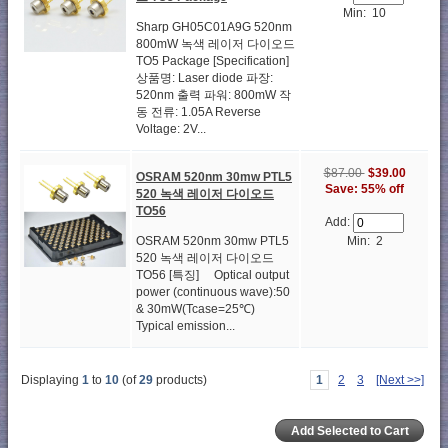
Min: 10
Sharp GH05C01A9G 520nm
800mW 녹색 레이저 다이오드
TO5 Package [Specification]
상품명: Laser diode 파장:
520nm 출력 파워: 800mW 작
동 전류: 1.05A Reverse
Voltage: 2V...
$87.00
$39.00
OSRAM 520nm 30mw PTL5
Save: 55% off
520 녹색 레이저 다이오드
TO56
Add:
Min: 2
OSRAM 520nm 30mw PTL5
520 녹색 레이저 다이오드
TO56 [특징] Optical output
power (continuous wave):50
& 30mW(Tcase=25℃)
Typical emission...
Displaying
1
to
10
(of
29
products)
1
2
3
[Next >>]