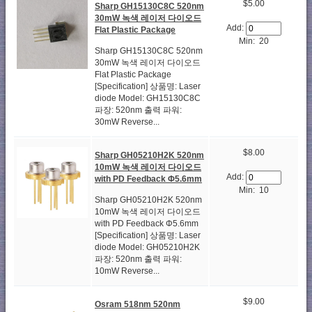
$5.00
Sharp GH15130C8C 520nm
30mW 녹색 레이저 다이오드
Add:
Flat Plastic Package
Min: 20
Sharp GH15130C8C 520nm
30mW 녹색 레이저 다이오드
Flat Plastic Package
[Specification] 상품명: Laser
diode Model: GH15130C8C
파장: 520nm 출력 파워:
30mW Reverse...
$8.00
Sharp GH05210H2K 520nm
10mW 녹색 레이저 다이오드
Add:
with PD Feedback Φ5.6mm
Min: 10
Sharp GH05210H2K 520nm
10mW 녹색 레이저 다이오드
with PD Feedback Φ5.6mm
[Specification] 상품명: Laser
diode Model: GH05210H2K
파장: 520nm 출력 파워:
10mW Reverse...
$9.00
Osram 518nm 520nm