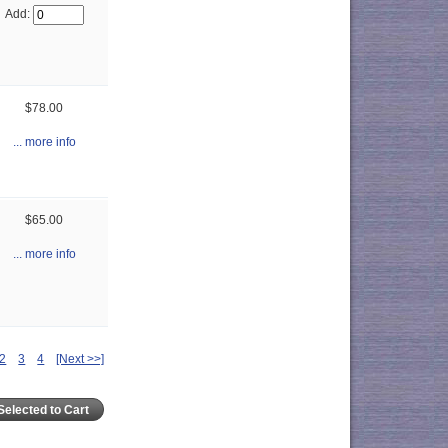
Add:
$78.00
... more info
$65.00
... more info
2
3
4
[Next >>]