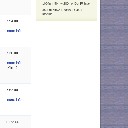
1064nm 50mw/200mw Dot IR laser...
850nm 5mw~100mw IR laser
module...
$54.00
... more info
$36.00
... more info
Min: 2
$83.00
... more info
$128.00