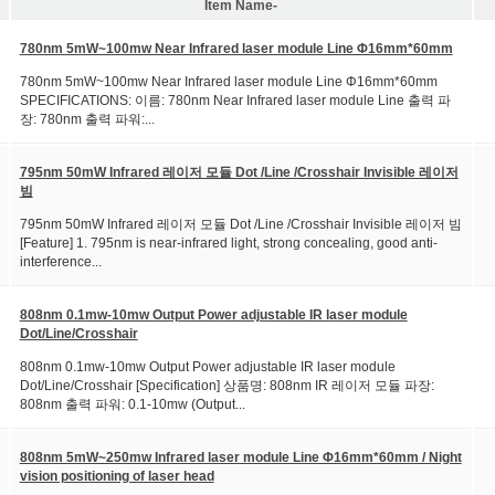
Item Name-
780nm 5mW~100mw Near Infrared laser module Line Φ16mm*60mm
780nm 5mW~100mw Near Infrared laser module Line Φ16mm*60mm
SPECIFICATIONS: 이름: 780nm Near Infrared laser module Line 출력 파
장: 780nm 출력 파워:...
795nm 50mW Infrared 레이저 모듈 Dot /Line /Crosshair Invisible 레이저
빔
795nm 50mW Infrared 레이저 모듈 Dot /Line /Crosshair Invisible 레이저 빔
[Feature] 1. 795nm is near-infrared light, strong concealing, good anti-
interference...
808nm 0.1mw-10mw Output Power adjustable IR laser module
Dot/Line/Crosshair
808nm 0.1mw-10mw Output Power adjustable IR laser module
Dot/Line/Crosshair [Specification] 상품명: 808nm IR 레이저 모듈 파장:
808nm 출력 파워: 0.1-10mw (Output...
808nm 5mW~250mw Infrared laser module Line Φ16mm*60mm / Night
vision positioning of laser head