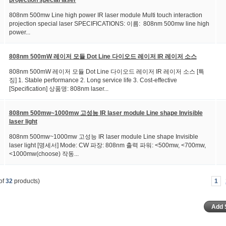
808nm 500mw Line high power IR laser module Multi touch interaction
projection special laser SPECIFICATIONS: 이름: 808nm 500mw line high
power...
808nm 500mW 레이저 모듈 Dot Line 다이오드 레이저 IR 레이저 소스
808nm 500mW 레이저 모듈 Dot Line 다이오드 레이저 IR 레이저 소스 [특
징] 1. Stable performance 2. Long service life 3. Cost-effective
[Specification] 상품명: 808nm laser...
808nm 500mw~1000mw 고성능 IR laser module Line shape Invisible
laser light
808nm 500mw~1000mw 고성능 IR laser module Line shape Invisible
laser light [명세서] Mode: CW 파장: 808nm 출력 파워: <500mw, <700mw,
<1000mw(choose) 작동...
of
32
products)
1