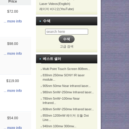
Price
Laser Videos(English)
레이저 비디오(YouTube)
$72.00
수색
... more info
$98.00
고급 검색
... more info
베스트 셀러
Multi Point Touch Screen 808nm...
830nm 250mw SONY IR laser
module...
$119.00
905nm 50mw Near infrared laser...
... more info
980nm 5mW~250mw Infrared laser...
780nm 5mW~100mw Near
Infrared...
808nm 5mW~250mw Infrared laser...
850nm 1200mW 레이저 모듈 Dot
$54.00
Line...
940nm 100mw 300mw...
... more info