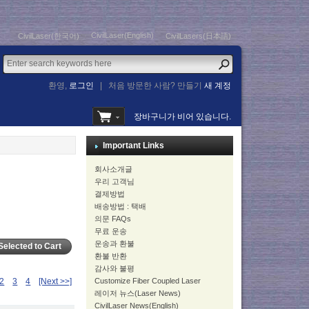
CivilLaser(English)
CivilLaser(한국어)
CivilLasers(日本語)
환영,
로그인
|
처음 방문한 사람? 만들기
새 계정
장바구니가 비어 있습니다.
Important Links
회사소개글
우리 고객님
결제방법
배송방법 : 택배
의문 FAQs
무료 운송
운송과 환불
환불 반환
감사와 불평
2
3
4
[Next >>]
Customize Fiber Coupled Laser
레이저 뉴스(Laser News)
CivilLaser News(English)