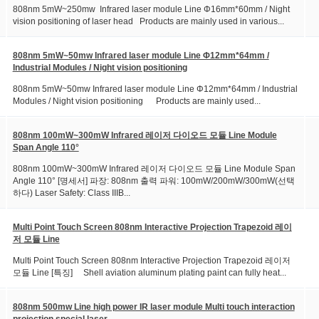
808nm 5mW~250mw Infrared laser module Line Φ16mm*60mm / Night
vision positioning of laser head Products are mainly used in various...
808nm 5mW~50mw Infrared laser module Line Φ12mm*64mm /
Industrial Modules / Night vision positioning
808nm 5mW~50mw Infrared laser module Line Φ12mm*64mm / Industrial
Modules / Night vision positioning Products are mainly used...
808nm 100mW~300mW Infrared 레이저 다이오드 모듈 Line Module
Span Angle 110°
808nm 100mW~300mW Infrared 레이저 다이오드 모듈 Line Module Span
Angle 110° [명세서] 파장: 808nm 출력 파워: 100mW/200mW/300mW(선택
하다) Laser Safety: Class IIIB...
Multi Point Touch Screen 808nm Interactive Projection Trapezoid 레이
저 모듈 Line
Multi Point Touch Screen 808nm Interactive Projection Trapezoid 레이저
모듈 Line [특징] Shell aviation aluminum plating paint can fully heat...
808nm 500mw Line high power IR laser module Multi touch interaction
projection special laser