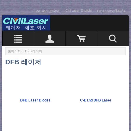
CivilLaser(English)
CivilLaser(한국어)
CivilLasers(日本語)
홈페이지
:: DFB 레이저
DFB 레이저
DFB Laser Diodes
C-Band DFB Laser