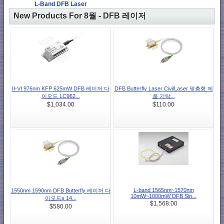
L-Band DFB Laser
New Products For 8월 - DFB 레이저
II-VI 976nm KFP 625mW DFB 레이저 다
DFB Butterfly Laser CivilLaser 맞춤형 제
이오드 LC962...
품 기탁...
$1,034.00
$110.00
L-band 1565nm~1570nm
1550nm 1590nm DFB Butterfly 레이저 다
10mW~1000mW DFB Sin...
이오드s 14...
$1,568.00
$580.00