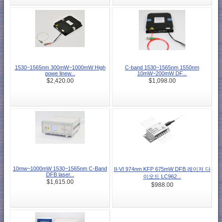
1530~1565nm 300mW~1000mW High
C-band 1530~1565nm 1550nm
powe linew...
10mW~200mW DF...
$2,420.00
$1,098.00
10mw~1000mW 1530~1565nm C-Band
II-VI 974nm KFP 675mW DFB 레이저 다
DFB laser...
이오드 LC962...
$1,615.00
$988.00