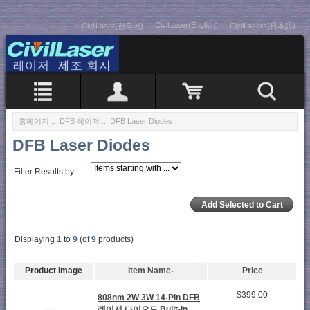
CivilLaser(English)
CivilLaser(한국어)
CivilLasers(日本語)
홈페이지
::
DFB 레이저
:: DFB Laser Diodes
DFB Laser Diodes
Filter Results by:
Displaying
1
to
9
(of
9
products)
Product Image
Item Name-
Price
$399.00
808nm 2W 3W 14-Pin DFB
레이저 다이오드 Built-in