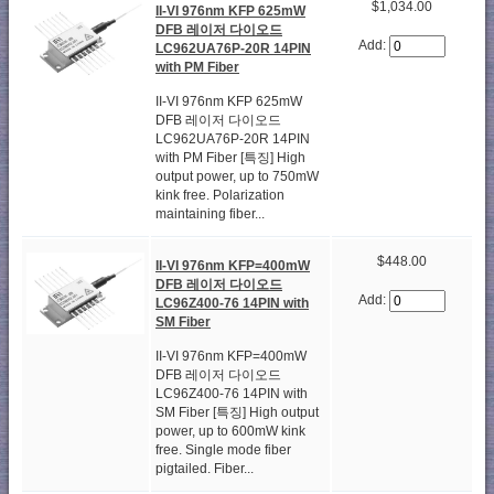
$1,034.00
II-VI 976nm KFP 625mW
DFB 레이저 다이오드
Add:
LC962UA76P-20R 14PIN
with PM Fiber
II-VI 976nm KFP 625mW
DFB 레이저 다이오드
LC962UA76P-20R 14PIN
with PM Fiber [특징] High
output power, up to 750mW
kink free. Polarization
maintaining fiber...
$448.00
II-VI 976nm KFP=400mW
DFB 레이저 다이오드
Add:
LC96Z400-76 14PIN with
SM Fiber
II-VI 976nm KFP=400mW
DFB 레이저 다이오드
LC96Z400-76 14PIN with
SM Fiber [특징] High output
power, up to 600mW kink
free. Single mode fiber
pigtailed. Fiber...