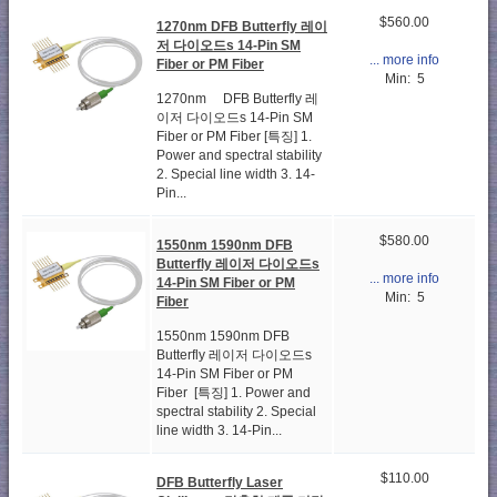
$560.00
1270nm DFB Butterfly 레이
저 다이오드s 14-Pin SM
... more info
Fiber or PM Fiber
Min: 5
1270nm DFB Butterfly 레
이저 다이오드s 14-Pin SM
Fiber or PM Fiber [특징] 1.
Power and spectral stability
2. Special line width 3. 14-
Pin...
$580.00
1550nm 1590nm DFB
Butterfly 레이저 다이오드s
... more info
14-Pin SM Fiber or PM
Min: 5
Fiber
1550nm 1590nm DFB
Butterfly 레이저 다이오드s
14-Pin SM Fiber or PM
Fiber [특징] 1. Power and
spectral stability 2. Special
line width 3. 14-Pin...
$110.00
DFB Butterfly Laser