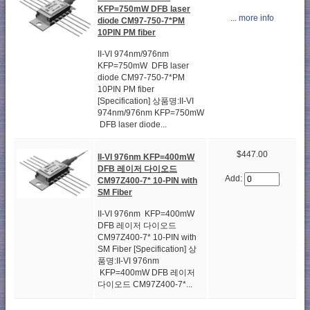
KFP=750mW DFB laser
... more info
diode CM97-750-7*PM
10PIN PM fiber
II-VI 974nm/976nm
KFP=750mW DFB laser
diode CM97-750-7*PM
10PIN PM fiber
[Specification] 상품명:II-VI
974nm/976nm KFP=750mW
DFB laser diode...
$447.00
II-VI 976nm KFP=400mW
DFB 레이저 다이오드
Add:
CM97Z400-7* 10-PIN with
SM Fiber
II-VI 976nm KFP=400mW
DFB 레이저 다이오드
CM97Z400-7* 10-PIN with
SM Fiber [Specification] 상
품명:II-VI 976nm
KFP=400mW DFB 레이저
다이오드 CM97Z400-7*...