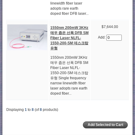
linewidth fiber laser
adopts rare earth
doped fiber DFB laser...
$7,644.00
1550nm 200mW 3KHz
매우 좁은 선폭 DFB SM
Add:
Fiber Laser NLFL-
1550-200-SM 데스크탑
유형
1550nm 200mW 3KHz
매우 좁은 선폭 DFB SM
Fiber Laser NLFL-
1550-200-SM 데스크탑
유형 Single frequency
narrow linewidth fiber
laser adopts rare earth
doped fiber...
Displaying
1
to
8
(of
8
products)