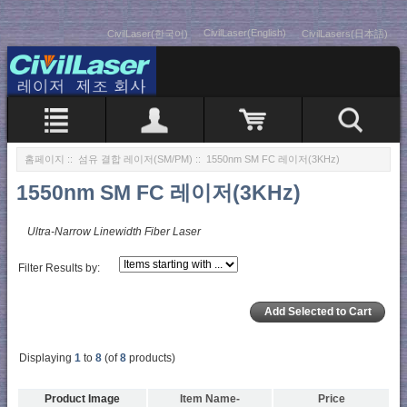
CivilLaser(English)
CivilLaser(한국어)
CivilLasers(日本語)
홈페이지
::
섬유 결합 레이저(SM/PM)
:: 1550nm SM FC 레이저(3KHz)
1550nm SM FC 레이저(3KHz)
Ultra-Narrow Linewidth Fiber Laser
Filter Results by:
Displaying
1
to
8
(of
8
products)
Product Image
Item Name-
Price