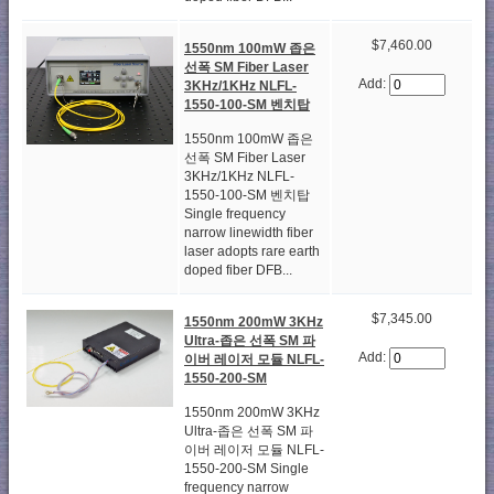
$7,460.00
1550nm 100mW 좁은
선폭 SM Fiber Laser
Add:
3KHz/1KHz NLFL-
1550-100-SM 벤치탑
1550nm 100mW 좁은
선폭 SM Fiber Laser
3KHz/1KHz NLFL-
1550-100-SM 벤치탑
Single frequency
narrow linewidth fiber
laser adopts rare earth
doped fiber DFB...
$7,345.00
1550nm 200mW 3KHz
Ultra-좁은 선폭 SM 파
Add:
이버 레이저 모듈 NLFL-
1550-200-SM
1550nm 200mW 3KHz
Ultra-좁은 선폭 SM 파
이버 레이저 모듈 NLFL-
1550-200-SM Single
frequency narrow