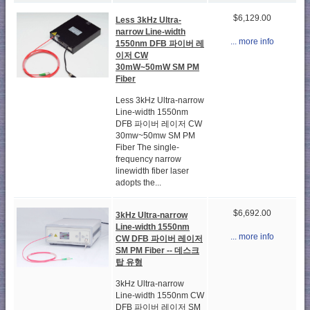
$6,129.00
Less 3kHz Ultra-
narrow Line-width
... more info
1550nm DFB 파이버 레
이저 CW
30mW~50mW SM PM
Fiber
Less 3kHz Ultra-narrow
Line-width 1550nm
DFB 파이버 레이저 CW
30mw~50mw SM PM
Fiber The single-
frequency narrow
linewidth fiber laser
adopts the...
$6,692.00
3kHz Ultra-narrow
Line-width 1550nm
... more info
CW DFB 파이버 레이저
SM PM Fiber -- 데스크
탑 유형
3kHz Ultra-narrow
Line-width 1550nm CW
DFB 파이버 레이저 SM