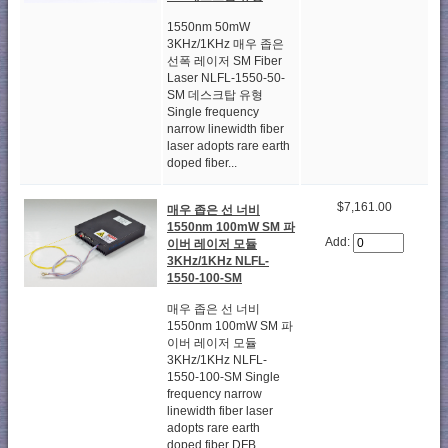
1550nm 50mW
3KHz/1KHz 매우 좁은
선폭 레이저 SM Fiber
Laser NLFL-1550-50-
SM 데스크탑 유형
Single frequency
narrow linewidth fiber
laser adopts rare earth
doped fiber...
$7,161.00
매우 좁은 선 너비
1550nm 100mW SM 파
Add:
이버 레이저 모듈
3KHz/1KHz NLFL-
1550-100-SM
매우 좁은 선 너비
1550nm 100mW SM 파
이버 레이저 모듈
3KHz/1KHz NLFL-
1550-100-SM Single
frequency narrow
linewidth fiber laser
adopts rare earth
doped fiber DFB...