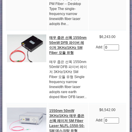
PM Fiber -- Desktop
Type The single-
frequency narrow
linewidth fiber laser
adopts the...
$6,243.00
매우 좁은 선폭 1550nm
50mW DFB 파이버 레
Add:
이저 3KHz/1KHz SM
Fiber 모듈 유형
매우 좁은 선폭 1550nm
50mW DFB 파이버 레이
저 3KHz/1KHz SM
Fiber 모듈 유형 Single
frequency narrow
linewidth fiber laser
adopts rare earth
doped fiber DFB laser...
$6,542.00
1550nm 50mW
3KHz/1KHz 매우 좁은
Add:
선폭 레이저 SM Fiber
Laser NLFL-1550-50-
SM 데스크탑 유형