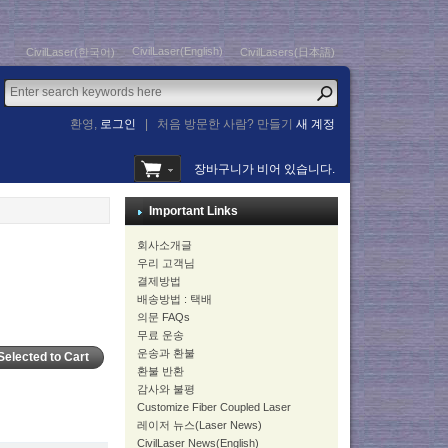
CivilLaser(English)
CivilLaser(한국어)
CivilLasers(日本語)
환영,
로그인
|
처음 방문한 사람? 만들기
새 계정
장바구니가 비어 있습니다.
Important Links
회사소개글
우리 고객님
결제방법
배송방법 : 택배
의문 FAQs
무료 운송
운송과 환불
환불 반환
감사와 불평
Customize Fiber Coupled Laser
레이저 뉴스(Laser News)
CivilLaser News(English)