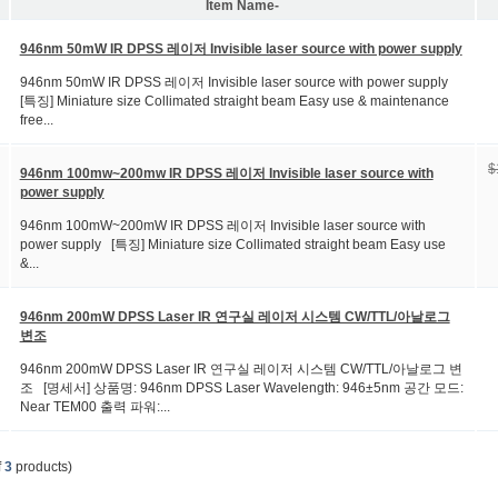
Item Name-
946nm 50mW IR DPSS 레이저 Invisible laser source with power supply
946nm 50mW IR DPSS 레이저 Invisible laser source with power supply
[특징] Miniature size Collimated straight beam Easy use & maintenance
free...
$
946nm 100mw~200mw IR DPSS 레이저 Invisible laser source with
power supply
946nm 100mW~200mW IR DPSS 레이저 Invisible laser source with
power supply [특징] Miniature size Collimated straight beam Easy use
&...
946nm 200mW DPSS Laser IR 연구실 레이저 시스템 CW/TTL/아날로그
변조
946nm 200mW DPSS Laser IR 연구실 레이저 시스템 CW/TTL/아날로그 변
조 [명세서] 상품명: 946nm DPSS Laser Wavelength: 946±5nm 공간 모드:
Near TEM00 출력 파워:...
f
3
products)