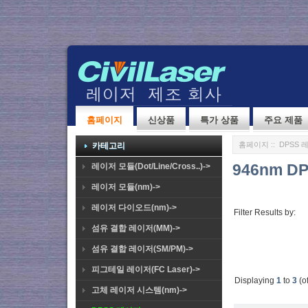
홈페이지
신상품
특가 상품
주요 제품
홈페이지
::
DPSS 
카테고리
946nm D
레이저 모듈(Dot/Line/Cross..)->
레이저 모듈(nm)->
레이저 다이오드(nm)->
Filter Results by:
섬유 결합 레이저(MM)->
섬유 결합 레이저(SM/PM)->
피그테일 레이저(FC Laser)->
Displaying
1
to
3
(o
고체 레이저 시스템(nm)->