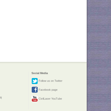
Social Media
Follow us on Twitter
Facebook page
책
CivilLaser YouTube