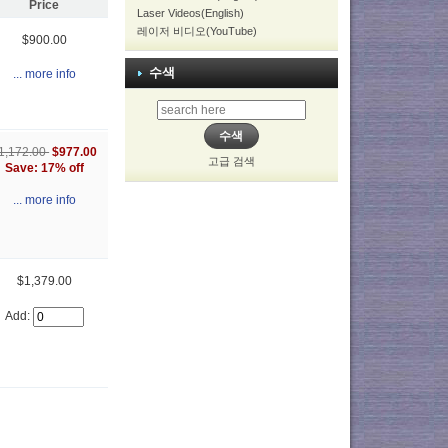
Price
Laser Videos(English)
레이저 비디오(YouTube)
$900.00
수색
... more info
1,172.00
$977.00
고급 검색
Save: 17% off
... more info
$1,379.00
Add: