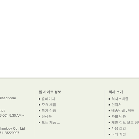
웹 사이트 정보
회사 소개
llaser.com
홈페이지
회사소개글
주요 제품
연락처
특가 상품
배송방법 : 택배
2927
:00): 8:30 AM ~
신상품
환불 반환
모든 제품 ...
개인 정보 보호 정
사용 조건
nology Co., Ltd
571-28220907
나의 계정