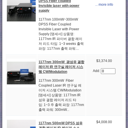
DPSS Fiber coupled
... more info
Invisible laser with power
supply
1177nm 100mW~300mW
DPSS Fiber Coupled
Invisible Laser with Power
Supply [명세서] 상품명:
1177nm IR 파이버 결합 레이
저 리드 타임: 1~3 weeks 출력
파장: 1177nm 출력 파워:...
$3,374.00
1177nm 300mW 광섬유 결합
레이저 IR 연구실 레이저 시스
Add:
템 CW/Modulation
1177nm 300mW Fiber
Coupled Laser IR 연구실 레
이저 시스템 CW/Modulation
[명세서] 상품명: 1177nm IR
섬유 결합 레이저 리드 타
임: 1~3 주 출력 파장: 1177nm
출력 파워: 300mW...
$4,008.00
1177nm 500mW DPSS 섬유
결합 레이저 IR 레이저 소스