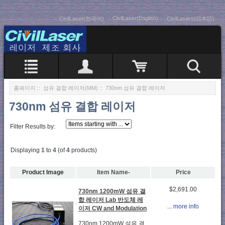
CivilLaser(English)
CivilLaser(한국어)
CivilLasers(日本語)
홈페이지
::
섬유 결합 레이저(MM)
:: 730nm 섬유 결합 레이저
730nm 섬유 결합 레이저
Filter Results by:
Displaying
1
to
4
(of
4
products)
Product Image
Item Name-
Price
$2,691.00
730nm 1200mW 섬유 결
합 레이저 Lab 반도체 레
... more info
이저 CW and Modulation
730nm 1200mW 섬유 결