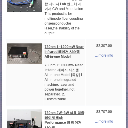
합 레이저 Lab 반도체 레
이저 CW and Modulation
This product is for
multimode fiber coupling
of semiconductor
laser,the stability of the
output...
$2,307.00
730nm 1~1200mW Near
Infrared 레이저 시스템
... more info
All-in-one Model
730nm 1~1200mW Near
Infrared 레이저 시스템
All-in-one Model [특징] 1.
All-in-one integrated
machine: laser and
power together, not
separated. 2.
Customizable...
$3,707.00
730nm 2W~3W 섬유 결합
레이저 High
... more info
Performance IR 레이저
시스템