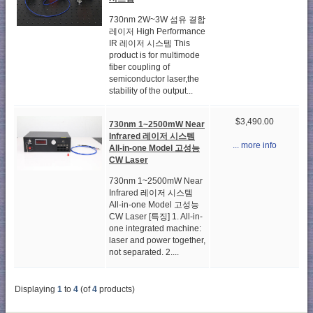
730nm 2W~3W 섬유 결합
레이저 High Performance
IR 레이저 시스템 This
product is for multimode
fiber coupling of
semiconductor laser,the
stability of the output...
$3,490.00
730nm 1~2500mW Near
Infrared 레이저 시스템
... more info
All-in-one Model 고성능
CW Laser
730nm 1~2500mW Near
Infrared 레이저 시스템
All-in-one Model 고성능
CW Laser [특징] 1. All-in-
one integrated machine:
laser and power together,
not separated. 2....
Displaying
1
to
4
(of
4
products)