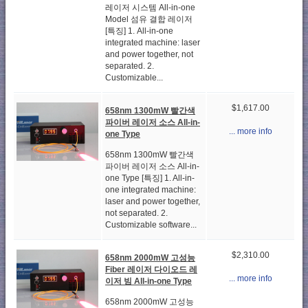
레이저 시스템 All-in-one
Model 섬유 결합 레이저
[특징] 1. All-in-one
integrated machine: laser
and power together, not
separated. 2.
Customizable...
$1,617.00
658nm 1300mW 빨간색
파이버 레이저 소스 All-in-
... more info
one Type
658nm 1300mW 빨간색
파이버 레이저 소스 All-in-
one Type [특징] 1. All-in-
one integrated machine:
laser and power together,
not separated. 2.
Customizable software...
$2,310.00
658nm 2000mW 고성능
Fiber 레이저 다이오드 레
... more info
이저 빔 All-in-one Type
658nm 2000mW 고성능