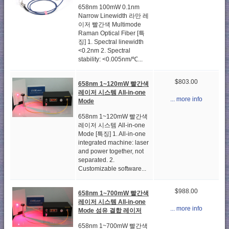
658nm 100mW 0.1nm
Narrow Linewidth 라만 레
이저 빨간색 Multimode
Raman Optical Fiber [특
징] 1. Spectral linewidth
<0.2nm 2. Spectral
stability: <0.005nm/℃...
$803.00
658nm 1~120mW 빨간색
레이저 시스템 All-in-one
... more info
Mode
658nm 1~120mW 빨간색
레이저 시스템 All-in-one
Mode [특징] 1. All-in-one
integrated machine: laser
and power together, not
separated. 2.
Customizable software...
$988.00
658nm 1~700mW 빨간색
레이저 시스템 All-in-one
... more info
Mode 섬유 결합 레이저
658nm 1~700mW 빨간색