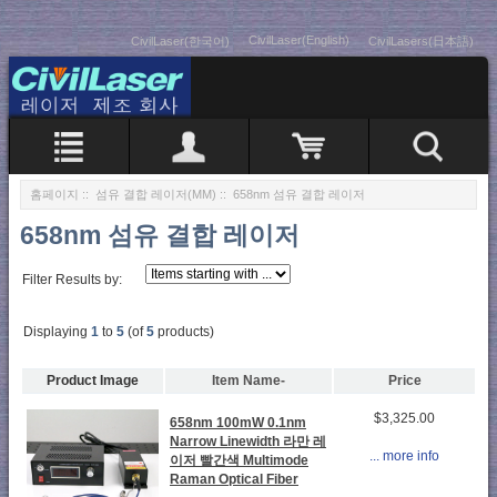
CivilLaser(English)
CivilLaser(한국어)
CivilLasers(日本語)
홈페이지
::
섬유 결합 레이저(MM)
:: 658nm 섬유 결합 레이저
658nm 섬유 결합 레이저
Filter Results by:
Displaying
1
to
5
(of
5
products)
Product Image
Item Name-
Price
$3,325.00
658nm 100mW 0.1nm
Narrow Linewidth 라만 레
... more info
이저 빨간색 Multimode
Raman Optical Fiber