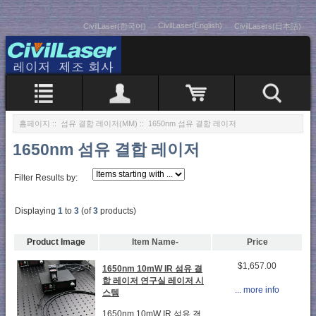
CivilLaser(English)
CivilLaser(한국어)
CivilLasers(日本語)
홈페이지
::
섬유 결합 레이저(MM)
:: 1650nm 섬유 결합 레이저
1650nm 섬유 결합 레이저
Filter Results by:
Displaying
1
to
3
(of
3
products)
Product Image
Item Name-
Price
$1,657.00
1650nm 10mW IR 섬유 결
합 레이저 연구실 레이저 시
... more info
스템
1650nm 10mW IR 섬유 결