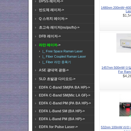
DPSS 레이저->
1480nm 200mW~400m
반도체 레이저->
Lase
$1,5
Q 스위치 레이저->
초고속 레이저(ns/ps/fs)->
DFB 레이저->
라만 레이저
->
|_ Free Space Raman Laser
|_ Fiber Coupled Raman Laser
|_ Fiber 라만 증폭기
1457nm 500mW 
ASE 광대역 광원->
For Rama
$4,2
SLD 초발광 다이오드->
EDFA C-Band SM(PA BA HP)->
EDFA C-Band SM(Mic LA GF)->
EDFA C-Band PM (PA BA HP)->
EDFA L-Band SM (BA HP)->
EDFA L-Band PM (BA HP)->
EDFA for Pulse Laser->
532nm 100mW 라만 