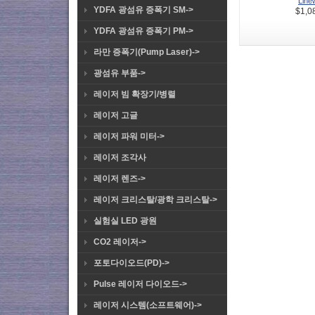
Linew
YDFA 광섬유 증폭기 SM->
$1,0
YDFA 광섬유 증폭기 PM->
라만 증폭기(Pump Laser)->
광섬유 부품->
레이저 빔 확장기/병렬
레이저 고글
레이저 파워 미터->
레이저 조각사
레이저 렌즈->
레이저 크리스탈/광학 크리스탈->
실험실 LED 광원
CO2 레이저->
포토다이오드(PD)->
Pulse 레이저 다이오드->
레이저 시스템(소프트웨어)->