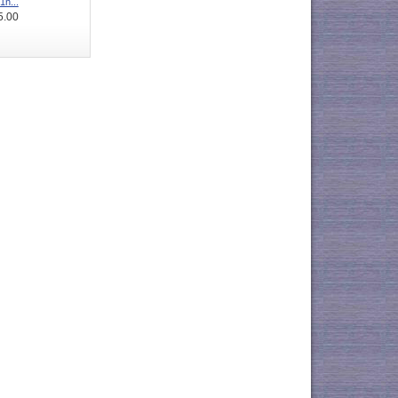
n...
5.00