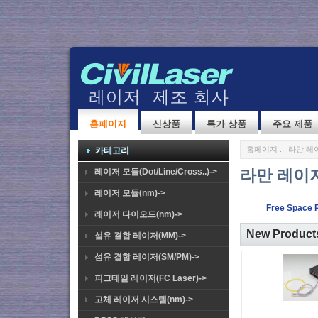
홈페이지
신상품
특가 상품
주요 제품
홈페이지
:: 라만 레
카테고리
라만 레이
레이저 모듈(Dot/Line/Cross..)->
레이저 모듈(nm)->
Free Space 
레이저 다이오드(nm)->
New Produc
섬유 결합 레이저(MM)->
섬유 결합 레이저(SM/PM)->
피그테일 레이저(FC Laser)->
고체 레이저 시스템(nm)->