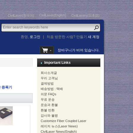
CivilLaser(English)
CivilLaser(한국어)
CivilLasers(日本語)
환영,
로그인
|
처음 방문한 사람? 만들기
새 계정
장바구니가 비어 있습니다.
Important Links
회사소개글
우리 고객님
결제방법
라만 증폭기
배송방법 : 택배
의문 FAQs
무료 운송
운송과 환불
환불 반환
감사와 불평
Customize Fiber Coupled Laser
레이저 뉴스(Laser News)
CivilLaser News(English)