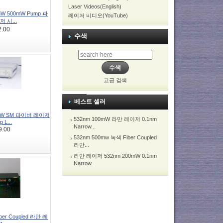
Laser Videos(English)
mW 500mW Pump 파
레이저 비디오(YouTube)
 시...
2.00
수색
고급 검색
베스트 셀러
0mW SM 파이버 레이저
532nm 100mW 라만 레이저 0.1nm
p L...
Narrow...
9.00
532nm 500mw 녹색 Fiber Coupled
라만...
라만 레이저 532nm 200mW 0.1nm
Narrow...
ber Coupled 라만 레