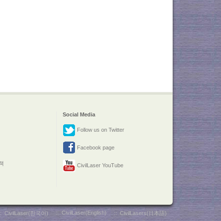
Social Media
Follow us on Twitter
Facebook page
책
CivilLaser YouTube
::
CivilLaser(English)
::
CivilLaser(한국어)
::
CivilLasers(日本語)