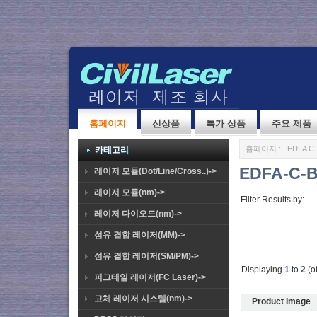
홈페이지
신상품
특가 상품
주요 제품
홈페이지
::
EDFA C-
카테고리
EDFA-C-B
레이저 모듈(Dot/Line/Cross..)->
레이저 모듈(nm)->
Filter Results by:
레이저 다이오드(nm)->
섬유 결합 레이저(MM)->
섬유 결합 레이저(SM/PM)->
Displaying
1
to
2
(o
피그테일 레이저(FC Laser)->
고체 레이저 시스템(nm)->
Product Image