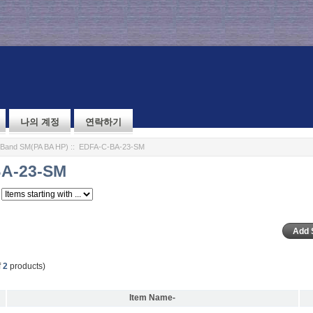
나의 계정
연락하기
Band SM(PA BA HP)
:: EDFA-C-BA-23-SM
A-23-SM
f
2
products)
Item Name-