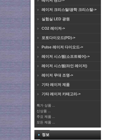
레이저 렌즈->
레이저 크리스탈/광학 크리스탈->
실험실 LED 광원
CO2 레이저->
포토다이오드(PD)->
Pulse 레이저 다이오드->
레이저 시스템(소프트웨어)->
레이저 시스템(라인 레이저)
레이저 무대 조명->
기타 레이저 제품
기타 레이저 카테고리->
특가 상품 ...
신상품 ...
주요 제품 ...
모든 제품 ...
정보