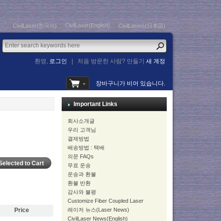
CivilLaser(English)
CivilLaser(한국어)
CivilLasers(日本語)
환영,
로그인
|
처음 방문한 사람? 만들기
새 계정
장바구니가 비어 있습니다.
Important Links
회사소개글
우리 고객님
결제방법
배송방법 : 택배
의문 FAQs
무료 운송
운송과 환불
환불 반환
감사와 불평
Customize Fiber Coupled Laser
레이저 뉴스(Laser News)
Price
CivilLaser News(English)