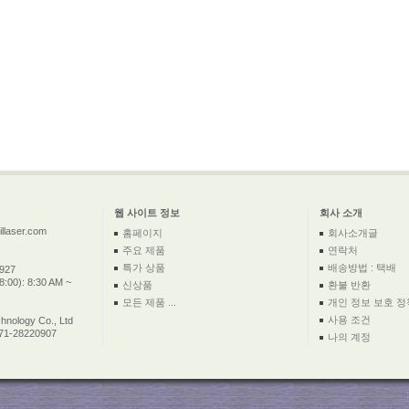
웹 사이트 정보
회사 소개
llaser.com
홈페이지
회사소개글
주요 제품
연락처
특가 상품
배송방법 : 택배
2927
:00): 8:30 AM ~
신상품
환불 반환
모든 제품 ...
개인 정보 보호 정
사용 조건
nology Co., Ltd
571-28220907
나의 계정