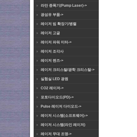
라만 증폭기(Pump Laser)->
광섬유 부품->
레이저 빔 확장기/병렬
레이저 고글
레이저 파워 미터->
레이저 조각사
레이저 렌즈->
레이저 크리스탈/광학 크리스탈->
실험실 LED 광원
CO2 레이저->
포토다이오드(PD)->
Pulse 레이저 다이오드->
레이저 시스템(소프트웨어)->
레이저 시스템(라인 레이저)
레이저 무대 조명->