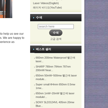
Laser Videos(English)
레이저 비디오(YouTube)
수색
to help us see our
s. We are happy to
고급 검색
xperience as
베스트 셀러
660nm 200mw Waterproof 빨간색
laser...
SHARP 780nm 784nm 787nm
200mW Near...
650nm 50mW~500mw 빨간색 laser
module...
Super small Φ4mm 650nm 0.5mw
1mw...
650nm 1mW~20mW 빨간색 laser
module/...
SONY SLD3134VL 405nm 20mw
Blue...