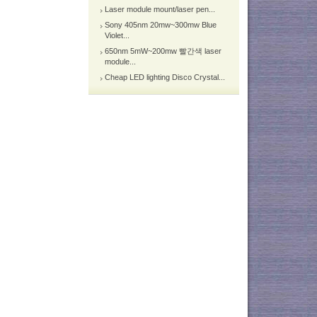
Laser module mount/laser pen...
Sony 405nm 20mw~300mw Blue
Violet...
650nm 5mW~200mw 빨간색 laser
module...
Cheap LED lighting Disco Crystal...