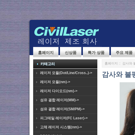
홈페이지
신상품
특가 상품
주요 제품
홈페이지
:: 감사와 
카테고리
감사와 불
레이저 모듈(Dot/Line/Cross..)->
레이저 모듈(nm)->
레이저 다이오드(nm)->
섬유 결합 레이저(MM)->
섬유 결합 레이저(SM/PM)->
피그테일 레이저(FC Laser)->
고체 레이저 시스템(nm)->