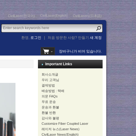
CivilLaser(English)
CivilLaser(한국어)
CivilLasers(日本語)
환영,
로그인
|
처음 방문한 사람? 만들기
새 계정
장바구니가 비어 있습니다.
Important Links
회사소개글
우리 고객님
결제방법
배송방법 : 택배
의문 FAQs
무료 운송
운송과 환불
환불 반환
감사와 불평
Customize Fiber Coupled Laser
레이저 뉴스(Laser News)
CivilLaser News(English)