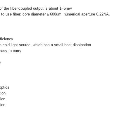
of the fiber-coupled output is about 1~5mw.
to use fiber: core diameter ≥ 600um, numerical aperture 0.22NA.
ficiency
 cold light source, which has a small heat dissipation
easy to carry
e
optics
tion
tion
tion