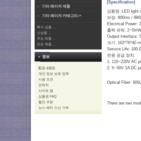
[Specification]
기타 레이저 제품
상품명: LED light 
기타 레이저 카테고리->
파장: 800nm / 880
Electrical Power:
특가 상품 ...
출력 파워: 2~5m
신상품 ...
Output Interface:
주요 제품 ...
크기: 102*76*40 m
모든 제품 ...
Service Life: 100,
전원 공급 장치:
정보
1. 110~220V AC p
2. 5~30V 1A DC p
配送 &报告
개인 정보 보호 정책
사용 조건
Optical Fiber: 60
연락처
사이트 맵
상품권 FAQ
할인 쿠폰
There are two modes
뉴스 레터 수신 거부