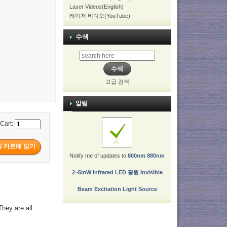
Laser Videos(English)
레이저 비디오(YouTube)
수색
고급 검색
알림
 Cart:
Notify me of updates to
800nm 880nm
2~5mW Infrared LED 광원 Invisible
Beam Excitation Light Source
They are all