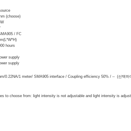
source
nm (choose)
 3W
W
 SMA905 / FC
m(L*W*H)
000 hours
ower supply
ower supply
0um/0.22NA/1 meter/ SMA905 interface / Coupling efficiency 50% / -- (선택하
 to choose from: light intensity is not adjustable and light intensity is adjus