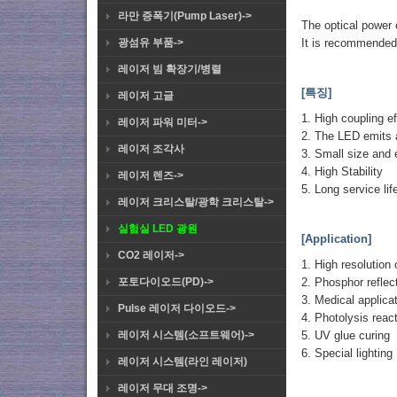
라만 증폭기(Pump Laser)->
The optical power 
It is recommended 
광섬유 부품->
레이저 빔 확장기/병렬
[특징]
레이저 고글
1. High coupling ef
레이저 파워 미터->
2. The LED emits a
레이저 조각사
3. Small size and 
4. High Stability
레이저 렌즈->
5. Long service lif
레이저 크리스탈/광학 크리스탈->
실험실 LED 광원
[Application]
CO2 레이저->
1. High resolution 
2. Phosphor reflec
포토다이오드(PD)->
3. Medical applica
Pulse 레이저 다이오드->
4. Photolysis reac
5. UV glue curing
레이저 시스템(소프트웨어)->
6. Special lighting
레이저 시스템(라인 레이저)
레이저 무대 조명->