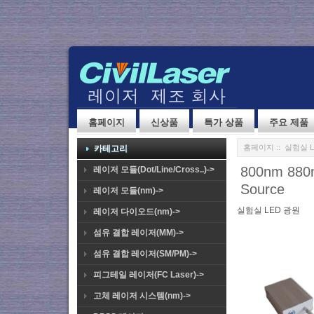
홈페이지
신상품
특가 상품
주요 제품
홈페이지
::
실험실 L
카테고리
800nm 880n
레이저 모듈(Dot/Line/Cross..)->
Source
레이저 모듈(nm)->
실험실 LED 광원
레이저 다이오드(nm)->
섬유 결합 레이저(MM)->
섬유 결합 레이저(SM/PM)->
피그테일 레이저(FC Laser)->
고체 레이저 시스템(nm)->