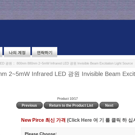
나의 계정
연락하기
ED 광원
:: 800nm 880nm 2~5mW Infrared LED 광원 Invisible Beam Excitation Light Source
m 2~5mW Infrared LED 광원 Invisible Beam Excita
Product 10/17
Previous
Return to the Product List
Next
New Pirce 최신 가격
(Click Here 여 기 를 클릭 하 십
Please Choose: