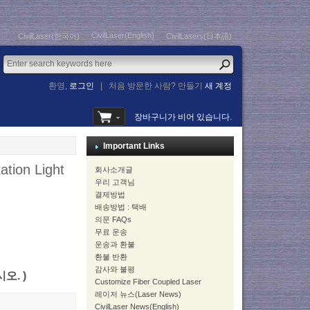
CivilLaser(English)
CivilLaser(한국어)
CivilLasers(日本語)
환영,
로그인
|
처음 방문한 사람? 만들기
새 계정
장바구니가 비어 있습니다.
Important Links
tion Light
회사소개글
우리 고객님
결제방법
배송방법 : 택배
의문 FAQs
무료 운송
운송과 환불
환불 반환
감사와 불평
시오. )
Customize Fiber Coupled Laser
레이저 뉴스(Laser News)
CivilLaser News(English)