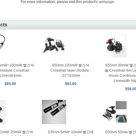
For more information, please visit this product's
webpage
.
ucts
 5mW~100mW 빨간색
650nm 100mW 빨간색
655nm 30mW 
 module Crosshair
Crosshair laser module -
듈 Crosshair 6m Li
12mmx64mm
-22*110mm
Hours Continuo
Linewidth Ad
$65.00
$81.00
$58.0
m 1mW~20mW 빨간색
635nm 5mW~10mW 빨간색
650nm 50mw 빨간색