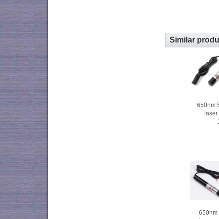
Similar prod
650nm
laser
650n