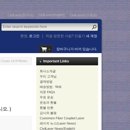
CivilLaser(English)
CivilLaser(한국어)
CivilLasers(日本語)
환영,
로그인
|
처음 방문한 사람? 만들기
새 계정
장바구니가 비어 있습니다.
 Cross 14.5*45mm
Important Links
회사소개글
우리 고객님
결제방법
배송방법 : 택배
의문 FAQs
무료 운송
운송과 환불
환불 반환
시오. )
감사와 불평
Customize Fiber Coupled Laser
레이저 뉴스(Laser News)
CivilLaser News(English)