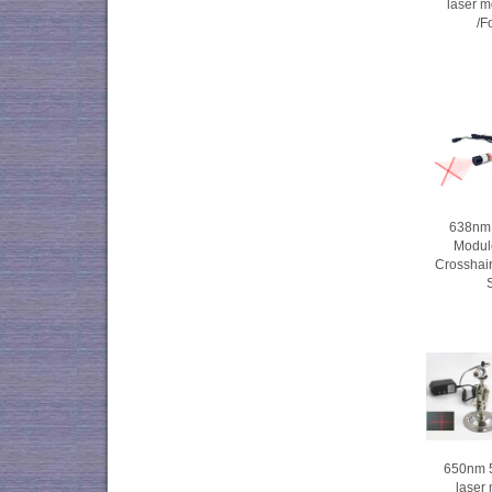
laser 
/F
638nm
Modul
Crosshair
650nm
laser