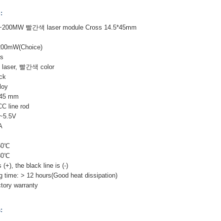
:
200MW 빨간색 laser module Cross 14.5*45mm
0mW(Choice)
s
le laser, 빨간색 color
ack
loy
45 mm
CC line rod
~5.5V
A
50℃
80℃
), the black line is (-)
 time: > 12 hours(Good heat dissipation)
ory warranty
: