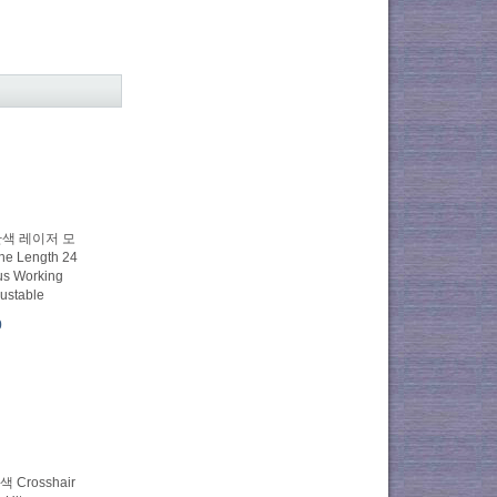
빨간색 레이저 모
ne Length 24
us Working
justable
0
 Crosshair