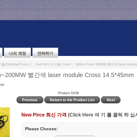
나의 계정
연락하기
Dot/Line/Cross..)
::
Red 레이저 모듈 Cross
:: 660nm 5mw~200MW 빨간색 laser module
~200MW 빨간색 laser module Cross 14.5*45mm
ss
Product 32/39
Previous
Return to the Product List
Next
New Pirce 최신 가격
(Click Here 여 기 를 클릭 하 십
Please Choose: