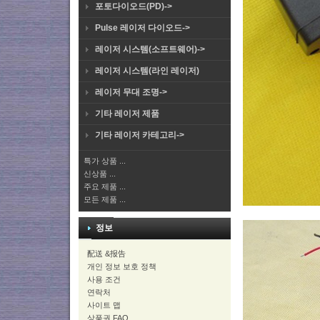
포토다이오드(PD)->
Pulse 레이저 다이오드->
레이저 시스템(소프트웨어)->
레이저 시스템(라인 레이저)
레이저 무대 조명->
기타 레이저 제품
기타 레이저 카테고리->
특가 상품 ...
신상품 ...
주요 제품 ...
모든 제품 ...
정보
配送 &报告
개인 정보 보호 정책
사용 조건
연락처
사이트 맵
상품권 FAQ