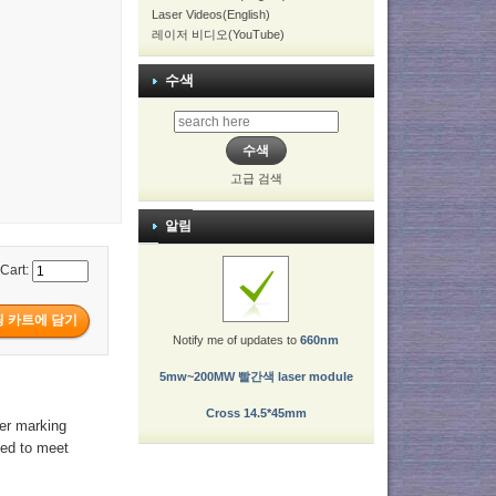
Laser Videos(English)
레이저 비디오(YouTube)
수색
고급 검색
알림
 Cart:
Notify me of updates to
660nm
5mw~200MW 빨간색 laser module
Cross 14.5*45mm
ser marking
ned to meet