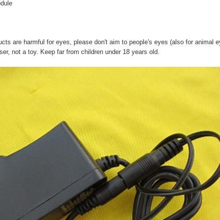
odule
ducts are harmful for eyes, please don't aim to people's eyes (also for animal ey
 laser, not a toy. Keep far from children under 18 years old.