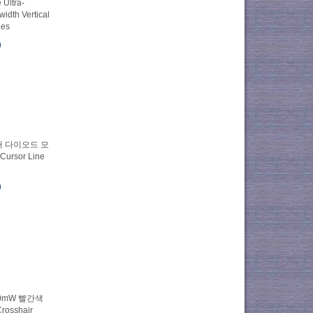
 Ultra-
width Vertical
ees
0
이저 다이오드 모
Cursor Line
0
50mW 빨간색
Crosshair