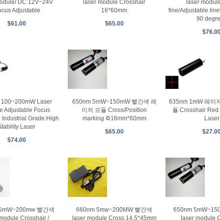
module/ DC 12V~24V
laser module Crosshair
laser module
ocus Adjustable
16*60mm
fine/Adjustable line
90 degr
$61.00
$65.00
$76.0
 100~200mW Laser
650nm 5mW~150mW 빨간색 레
635nm 1mW 레
e Adjustable Focus
이저 모듈 Cross/Position
듈 Crosshair Red 
 Industrial Grade High
marking Φ16mm*60mm
Laser
Stability Laser
$65.00
$27.0
$74.00
 5mW~200mw 빨간색
660nm 5mw~200MW 빨간색
650nm 5mW~1
 module Crosshair /
laser module Cross 14.5*45mm
laser module 