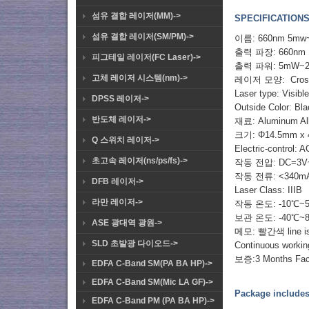
섬유 결합 레이저(MM)->
SPECIFICATIONS
섬유 결합 레이저(SM/PM)->
이름: 660nm 5mw~
출력 파장: 660nm
피그테일 레이저(FC Laser)->
출력 파워: 5mW~20
고체 레이저 시스템(nm)->
레이저 모양: Cros
Laser type: Visib
DPSS 레이저->
Outside Color: Bl
반도체 레이저->
재료: Aluminum Al
크기: Φ14.5mm x 
Q 스위치 레이저->
Electric-control: A
초고속 레이저(ns/ps/fs)->
작동 전압: DC=3V
작동 전류: <340m
DFB 레이저->
Laser Class: IIIB
라만 레이저->
작동 온도: -10℃~
보관 온도: -40℃~
ASE 광대역 광원->
메모: 빨간색 line is (+
SLD 초발광 다이오드->
Continuous working
보증:3 Months Fact
EDFA C-Band SM(PA BA HP)->
EDFA C-Band SM(Mic LA GF)->
Package includes
EDFA C-Band PM (PA BA HP)->