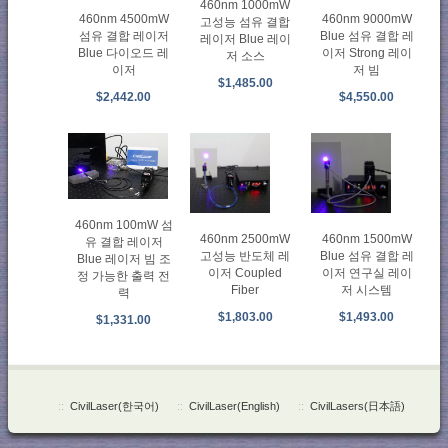
460nm 1000mW
460nm 4500mW
460nm 9000mW
고성능 섬유 결합
섬유 결합 레이저
Blue 섬유 결합 레
레이저 Blue 레이
Blue 다이오드 레
이저 Strong 레이
저 소스
이저
저 빔
$1,485.00
$2,442.00
$4,550.00
460nm 100mW 섬
460nm 2500mW
460nm 1500mW
유 결합 레이저
고성능 반도체 레
Blue 섬유 결합 레
Blue 레이저 빔 조
이저 Coupled
이저 연구실 레이
정 가능한 출력 전
Fiber
저 시스템
력
$1,803.00
$1,493.00
$1,331.00
::
CivilLaser(한국어)
::
CivilLaser(English)
::
CivilLasers(日本語)