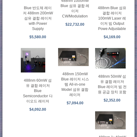
488nm 1000mW
Blue 섬유 결합 레
Blue 반도체 레이
488nm Blue 섬유
이저
저 488nm 200mW
결합 레이저
CW/Modulation
섬유 결합 레이저
100mW Laser 레
with Power
이저 빔 Output
$22,732.00
Supply
Powe Adjustable
$5,580.00
$4,169.00
488nm 150mW
488nm 50mW 섬
Blue 레이저 시스
488nm 60mW 섬
유 결합 레이저
템 All-in-one
유 결합 레이저
Blue 레이저 빔 전
Model 섬유 결합
Blue
원 공급 장치 포함
레이저
Semiconductor 다
$2,352.00
이오드 레이저
$7,094.00
$4,092.00