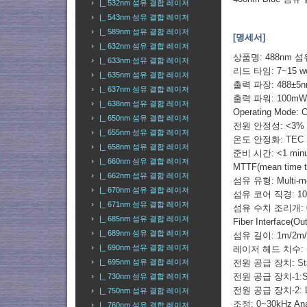
|_ 532nm 섬유 결합 레이저
|_ 543nm 섬유 결합 레이저
|_ 589nm 섬유 결합 레이저
[명세서]
|_ 632nm 섬유 결합 레이저
상품명: 488nm 
|_ 633nm 섬유 결합 레이저
리드 타임: 7~15 w
|_ 635nm 섬유 결합 레이저
출력 파장: 488±5
|_ 637nm 섬유 결합 레이저
출력 파워: 100m
|_ 638nm 섬유 결합 레이저
Operating Mode: 
|_ 650nm 섬유 결합 레이저
전원 안정성: <3% pe
|_ 655nm 섬유 결합 레이저
온도 안정화: TEC
|_ 658nm 섬유 결합 레이저
준비 시간: <1 minu
|_ 660nm 섬유 결합 레이저
MTTF(mean time to 
|_ 662nm 섬유 결합 레이저
섬유 유형: Multi-mod
|_ 670nm 섬유 결합 레이저
섬유 코어 직경: 105
|_ 671nm 섬유 결합 레이저
섬유 수치 조리개: 0.2
|_ 685nm 섬유 결합 레이저
Fiber Interface(
|_ 689nm 섬유 결합 레이저
섬유 길이: 1m/2m
|_ 690nm 섬유 결합 레이저
레이저 헤드 치수: Nea
|_ 695nm 섬유 결합 레이저
전원 공급 장치:
St
전원 공급 장치-1:St
|_ 730nm 섬유 결합 레이저
전원 공급 장치-2:
|_ 750nm 섬유 결합 레이저
조정: 0~30kHz Ana
|_ 760nm 섬유 결합 레이저