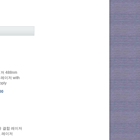
저 488nm
레이저 with
pply
00
섬유 결합 레이저
드 레이저