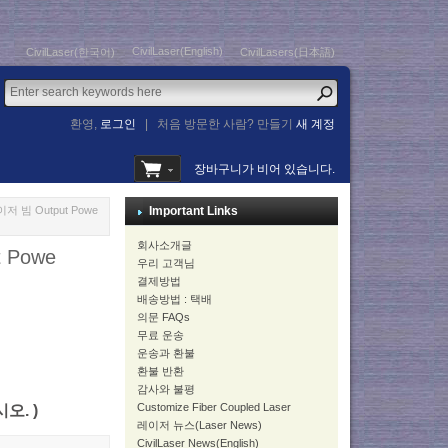
CivilLaser(English)
CivilLaser(한국어)
CivilLasers(日本語)
환영,
로그인
|
처음 방문한 사람? 만들기
새 계정
장바구니가 비어 있습니다.
저 빔 Output Powe
Important Links
회사소개글
 Powe
우리 고객님
결제방법
배송방법 : 택배
의문 FAQs
무료 운송
운송과 환불
환불 반환
감사와 불평
Customize Fiber Coupled Laser
시오. )
레이저 뉴스(Laser News)
CivilLaser News(English)