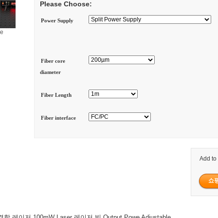
Please Choose:
Power Supply
ge
Fiber core
diameter
Fiber Length
Fiber interface
Add to
결합 레이저 100mW Laser 레이저 빔 Output Powe Adjustable