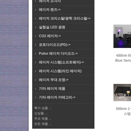
레이저 조각사
레이저 렌즈->
레이저 크리스탈/광학 크리스탈->
실험실 LED 광원
CO2 레이저->
포토다이오드(PD)->
Pulse 레이저 다이오드->
488nm
Blue Se
레이저 시스템(소프트웨어)->
레이저 시스템(라인 레이저)
레이저 무대 조명->
기타 레이저 제품
기타 레이저 카테고리->
특가 상품 ...
488nm 
신상품 ...
스템 
주요 제품 ...
모든 제품 ...