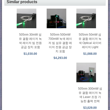
Similar products
505nm 30mW 섬
505nm 500mW
505nm 50mW 섬
유 결합 레이저 녹
700mW 녹색 레이
유 결합 레이저 녹
색 레이저 빔 전원
저 빔 섬유 결합 레
색 Optical 파이버
공급 장치 포함
이저 전원 공급 장
레이저 Light
치 포함
$1,030.00
$1,088.00
$4,293.00
505nm 300mW 섬
유 결합 레이저 녹
색 Laser 조정 가
능한 출력 전력
$3,029.00