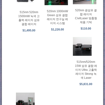
520nm 광섬유 결
520nm 1000mW
515nm 520nm
합 레이저
Green 섬유 결합
1500mW 녹색 고
CivilLaser 맞춤형
레이저 연구실 레
출력 레이저 섬유
제품 기탁
이저 시스템
결합 레이저
$110.00
$1,226.00
$1,495.00
515nm/520nm
15W 섬유 결합 레
이저 Ultra 고출력
레이저 Strong 녹
색 Laser
$5,831.00