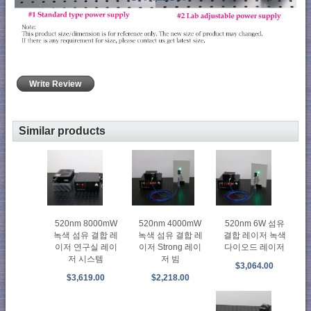
Write Review
Similar products
520nm 8000mW
520nm 6W 섬유
520nm 4000mW
녹색 섬유 결합 레
결합 레이저 녹색
녹색 섬유 결합 레
이저 연구실 레이
다이오드 레이저
이저 Strong 레이
저 시스템
저 빔
$3,064.00
$3,619.00
$2,218.00