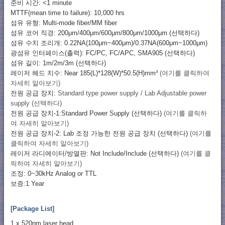
준비 시간: <1 minute
MTTF(mean time to failure): 10,000 hrs
섬유 유형: Multi-mode fiber/MM fiber
섬유 코어 직경: 200μm/400μm/600μm/800μm/1000μm (선택하다)
섬유 수치 조리개: 0.22NA(100μm~400μm)/0.37NA(600μm~1000μm)
광섬유 인터페이스(출력): FC/PC, FC/APC, SMA905 (선택하다)
섬유 길이: 1m/2m/3m (선택하다)
레이저 헤드 치수: Near 185(L)*128(W)*50.5(H)mm³
(여기를 클릭하여
자세히 알아보기)
전원 공급 장치:
Standard type power supply / Lab Adjustable power
supply (선택하다)
전원 공급 장치-1:Standard Power Supply (선택하다)
(여기를 클릭하
여 자세히 알아보기)
전원 공급 장치-2: Lab 조정 가능한 전원 공급 장치 (선택하다)
(여기를
클릭하여 자세히 알아보기)
레이저 라디에이터/방열판: Not Include/Include (선택하다)
(여기를 클
릭하여 자세히 알아보기)
조정: 0~30kHz Analog or TTL
보증:1 Year
[Package List]
1 x 520nm laser head