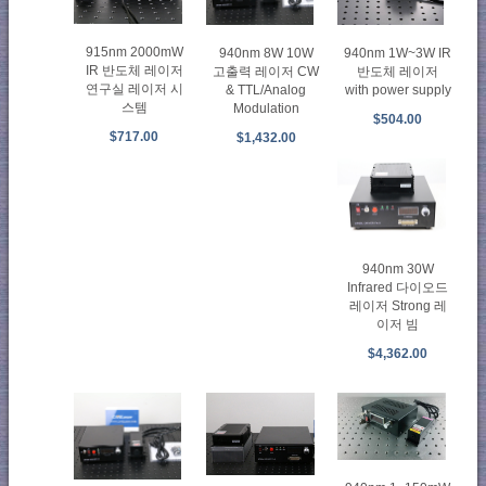
915nm 2000mW
940nm 1W~3W IR
940nm 8W 10W
IR 반도체 레이저
반도체 레이저
고출력 레이저 CW
연구실 레이저 시
with power supply
& TTL/Analog
스템
Modulation
$504.00
$717.00
$1,432.00
940nm 30W
Infrared 다이오드
레이저 Strong 레
이저 빔
$4,362.00