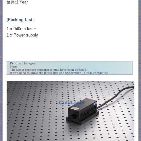
보증:1 Year
[Packing List]
1 x 940nm laser
1 x Power supply