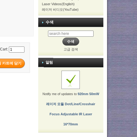
Laser Videos(English)
레이저 비디오(YouTube)
수색
 Cart:
고급 검색
알림
Notify me of updates to
920nm 50mW
레이저 모듈 Dot/Line/Crosshair
Focus Adjustable IR Laser
16*70mm