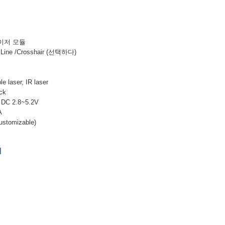
레이저 모듈
Line /Crosshair (선택하다)
le laser, IR laser
ack
: DC 2.8~5.2V
A
stomizable)
]