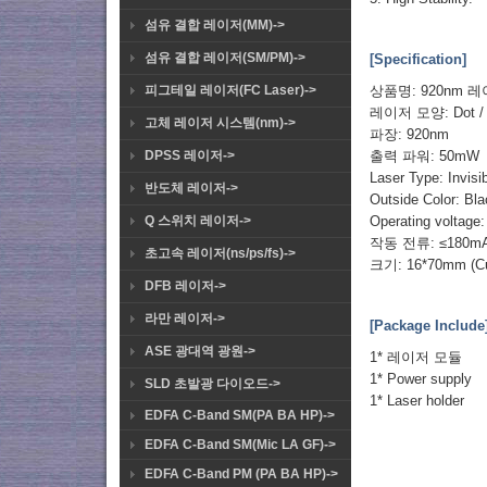
섬유 결합 레이저(MM)->
섬유 결합 레이저(SM/PM)->
[Specification]
피그테일 레이저(FC Laser)->
상품명: 920nm 
레이저 모양: Dot / 
고체 레이저 시스템(nm)->
파장: 920nm
DPSS 레이저->
출력 파워: 50mW
Laser Type: Invisib
반도체 레이저->
Outside Color: Bl
Q 스위치 레이저->
Operating voltage
작동 전류: ≤180m
초고속 레이저(ns/ps/fs)->
크기: 16*70mm (Cu
DFB 레이저->
라만 레이저->
[Package Include
ASE 광대역 광원->
1* 레이저 모듈
1* Power supply
SLD 초발광 다이오드->
1* Laser holder
EDFA C-Band SM(PA BA HP)->
EDFA C-Band SM(Mic LA GF)->
EDFA C-Band PM (PA BA HP)->