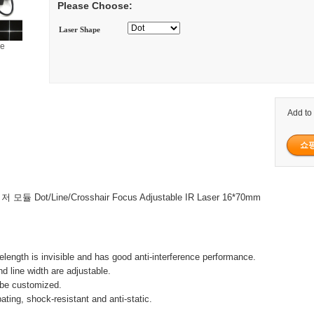
Please Choose:
Laser Shape
ge
Add to
모듈 Dot/Line/Crosshair Focus Adjustable IR Laser 16*70mm
ength is invisible and has good anti-interference performance.
d line width are adjustable.
 be customized.
pating, shock-resistant and anti-static.