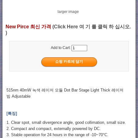
larger image
New Pirce 최신 가격
(Click Here 여 기 를 클릭 하 십시오.
)
Add to Cart:
515nm 40mW 녹색 레이저 모듈 Dot Bar Stage Light Thick 레이저
빔 Adjustable
[특징]
1. Clear spot, small divergence angle, good collimation, small size.
2. Compact and compact, externally powered by DC.
3. Stable operation for 24 hours in the range of -10~70°C.