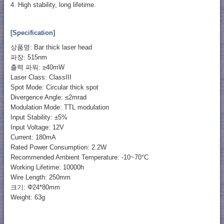
4. High stability, long lifetime.
[Specification]
상품명: Bar thick laser head
파장: 515nm
출력 파워: ≥40mW
Laser Class: ClassIII
Spot Mode: Circular thick spot
Divergence Angle: ≤2mrad
Modulation Mode: TTL modulation
Input Stability: ±5%
Input Voltage: 12V
Current: 180mA
Rated Power Consumption: 2.2W
Recommended Ambient Temperature: -10~70°C
Working Lifetime: 10000h
Wire Length: 250mm
크기: Φ24*80mm
Weight: 63g