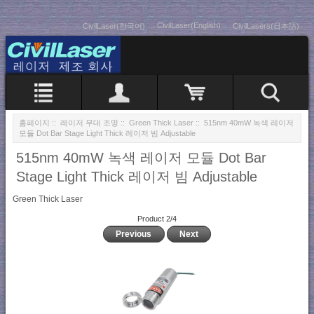
CivilLaser(English)
CivilLaser(한국어)
CivilLasers(日本語)
홈페이지
::
레이저 무대 조명
::
Green Thick Laser
:: 515nm 40mW 녹색 레이저
모듈 Dot Bar Stage Light Thick 레이저 빔 Adjustable
515nm 40mW 녹색 레이저 모듈 Dot Bar
Stage Light Thick 레이저 빔 Adjustable
Green Thick Laser
Product 2/4
Previous
Next