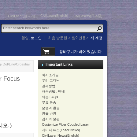
CivilLaser(English)
CivilLaser(한국어)
CivilLasers(日本語)
환영,
로그인
|
처음 방문한 사람? 만들기
새 계정
장바구니가 비어 있습니다.
t/Line/Crosshair
Important Links
회사소개글
 Focus
우리 고객님
결제방법
배송방법 : 택배
의문 FAQs
무료 운송
운송과 환불
환불 반환
감사와 불평
Customize Fiber Coupled Laser
시오. )
레이저 뉴스(Laser News)
CivilLaser News(English)