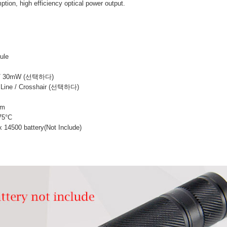
ion, high efficiency optical power output.
ule
/ 30mW (선택하다)
ine / Crosshair (선택하다)
mm
75°C
500 battery(Not Include)