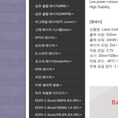
Low power consumpt
섬유 결합 레이저(MM)->
High Stability.
섬유 결합 레이저(SM/PM)->
[명세서]
피그테일 레이저(FC Laser)->
상품명: Laser mod
고체 레이저 시스템(nm)->
출력 파장: 515nm
DPSS 레이저->
출력 파워: 10mW 
레이저 모양: Dot / L
반도체 레이저->
작동 전압: 3.7V
Q 스위치 레이저->
크기: 20mm*108
작동 온도: -40°C~
초고속 레이저(ns/ps/fs)->
전원 공급 장치: 1 x 14
DFB 레이저->
라만 레이저->
ASE 광대역 광원->
SLD 초발광 다이오드->
EDFA C-Band SM(PA BA HP)->
EDFA C-Band SM(Mic LA GF)->
EDFA C-Band PM (PA BA HP)->