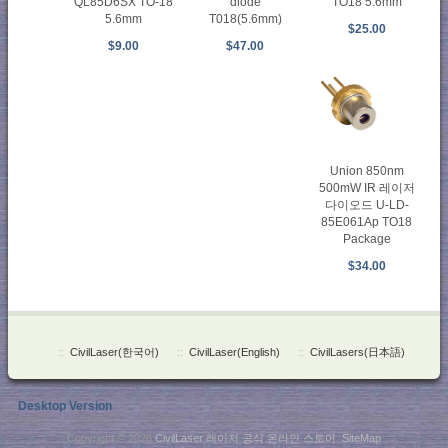
QL85D6SX TO-18
diode
TO18 5.6mm
5.6mm
T018(5.6mm)
$25.00
$9.00
$47.00
Union 850nm
500mW IR 레이저
다이오드 U-LD-
85E061Ap TO18
Package
$34.00
::
CivilLaser(한국어)
::
CivilLaser(English)
::
CivilLasers(日本語)
Desktop Version
Copyright © 2026
CivilLaser 레이저 공식 온라인 스토어
.
SiteMap