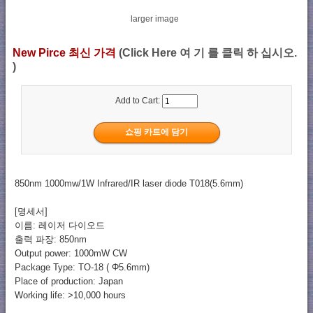
larger image
New Pirce 최신 가격
(Click Here 여 기 를 클릭 하 십시오.
)
Add to Cart:
850nm 1000mw/1W Infrared/IR laser diode T018(5.6mm)
[명세서]
이름: 레이저 다이오드
출력 파장: 850nm
Output power: 1000mW CW
Package Type: TO-18 ( Φ5.6mm)
Place of production: Japan
Working life: >10,000 hours