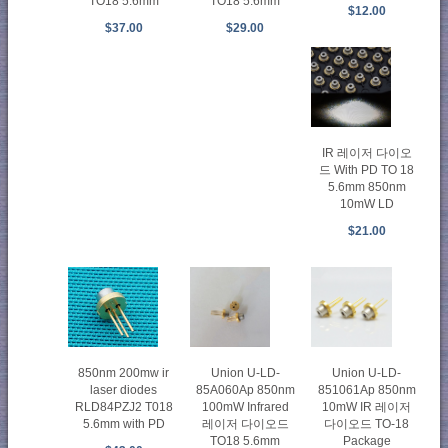
TO18 5.6mm
TO18 5.6mm
$12.00
$37.00
$29.00
IR 레이저 다이오
드 With PD TO 18
5.6mm 850nm
10mW LD
$21.00
850nm 200mw ir
Union U-LD-
Union U-LD-
laser diodes
851061Ap 850nm
85A060Ap 850nm
RLD84PZJ2 T018
10mW IR 레이저
100mW Infrared
5.6mm with PD
다이오드 TO-18
레이저 다이오드
Package
TO18 5.6mm