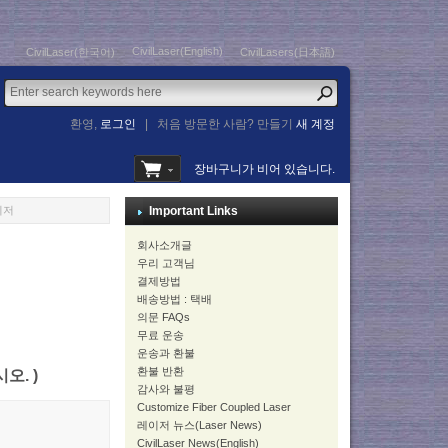
CivilLaser(English)
CivilLaser(한국어)
CivilLasers(日本語)
환영,
로그인
|
처음 방문한 사람? 만들기
새 계정
장바구니가 비어 있습니다.
이저
Important Links
회사소개글
우리 고객님
결제방법
배송방법 : 택배
의문 FAQs
무료 운송
운송과 환불
환불 반환
시오. )
감사와 불평
Customize Fiber Coupled Laser
레이저 뉴스(Laser News)
CivilLaser News(English)