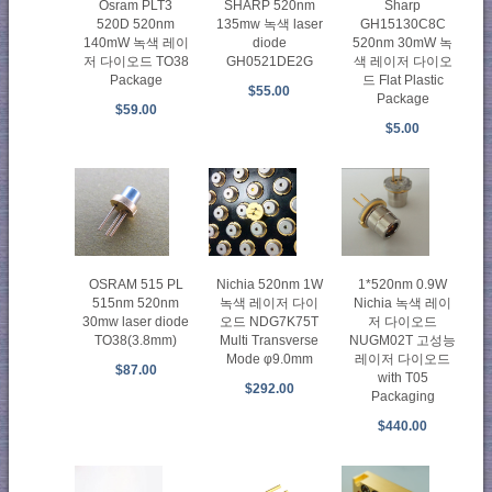
Osram PLT3
SHARP 520nm
Sharp
520D 520nm
135mw 녹색 laser
GH15130C8C
140mW 녹색 레이
diode
520nm 30mW 녹
저 다이오드 TO38
GH0521DE2G
색 레이저 다이오
Package
드 Flat Plastic
$55.00
Package
$59.00
$5.00
OSRAM 515 PL
Nichia 520nm 1W
1*520nm 0.9W
515nm 520nm
녹색 레이저 다이
Nichia 녹색 레이
30mw laser diode
오드 NDG7K75T
저 다이오드
TO38(3.8mm)
Multi Transverse
NUGM02T 고성능
Mode φ9.0mm
레이저 다이오드
$87.00
with T05
$292.00
Packaging
$440.00