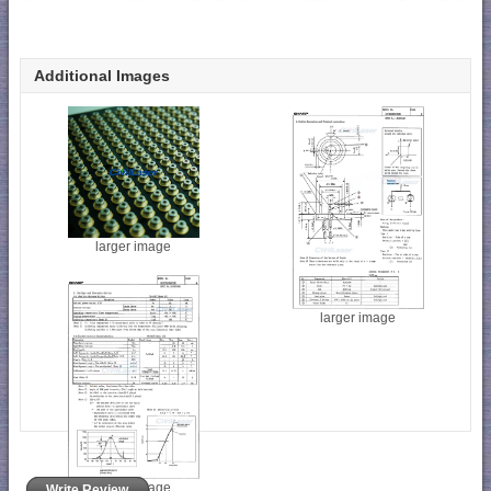
Additional Images
larger image
larger image
larger image
Write Review