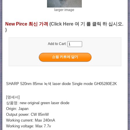
larger image
New Pirce 최신 가격
(Click Here 여 기 를 클릭 하 십시오.
)
Add to Cart:
SHARP 520nm 85mw 녹색 laser diode Single mode GH05280E2K
[명세서]
상품명: new original green laser diode
Origin: Japan
Output power: CW 85mW
Working current: Max 240mA
Working voltage: Max 7.7v