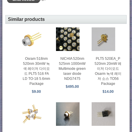
Similar products
Osram 518nm
NICHIA 520nm
PLT5 520EA_P
520nm 30mW 녹
525nm 1000mW
520nm 20mW 레
색 레이저 다이오
Multimode green
이저 다이오드
드 PLT5 516 FA
laser diode
Osarm 녹색 레이
LD TO-18 5.6mm
NDG7475
저 소스 TO56
Package
Package
$495.00
$9.00
$14.00