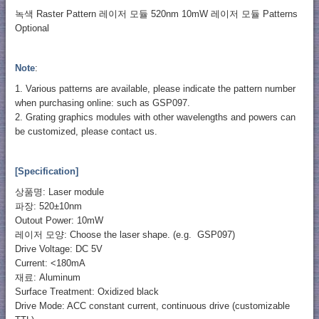
녹색 Raster Pattern 레이저 모듈 520nm 10mW 레이저 모듈 Patterns
Optional
Note
:
1. Various patterns are available, please indicate the pattern number
when purchasing online: such as GSP097.
2. Grating graphics modules with other wavelengths and powers can
be customized, please contact us.
[Specification]
상품명: Laser module
파장: 520±10nm
Outout Power: 10mW
레이저 모양: Choose the laser shape. (e.g. GSP097)
Drive Voltage: DC 5V
Current: <180mA
재료: Aluminum
Surface Treatment: Oxidized black
Drive Mode: ACC constant current, continuous drive (customizable