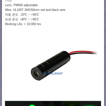
TTL)
Lens: PMMA adjustable
Wire: UL1007 26#150mm red and black wire
작동 온도: -20℃ ~ +60℃
보관 온도: -40℃ ~ +85℃
Working Life: > 10,000 hrs