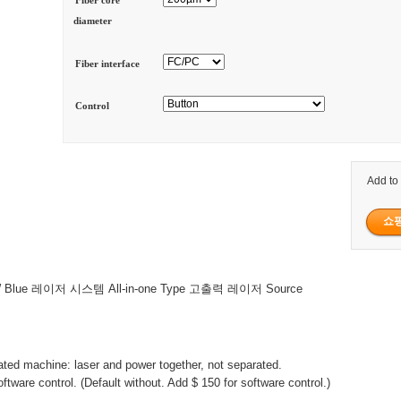
Fiber core
diameter
Fiber interface
Control
Add to
 Blue 레이저 시스템 All-in-one Type 고출력 레이저 Source
grated machine: laser and power together, not separated.
ftware control. (Default without. Add $ 150 for software control.)