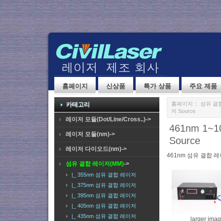
홈페이지
신상품
특가 상품
주요 제품
홈페이지
::
섬유 결합
카테고리
저 Source
레이저 모듈(Dot/Line/Cross..)->
461nm 1~
레이저 모듈(nm)->
Source
레이저 다이오드(nm)->
461nm 섬유 결합 
섬유 결합 레이저(MM)
->
|_ 355nm 섬유 결합 레이저
|_ 375nm 섬유 결합 레이저
|_ 395nm 섬유 결합 레이저
|_ 405nm 섬유 결합 레이저
|_ 435nm 섬유 결합 레이저
larger ima