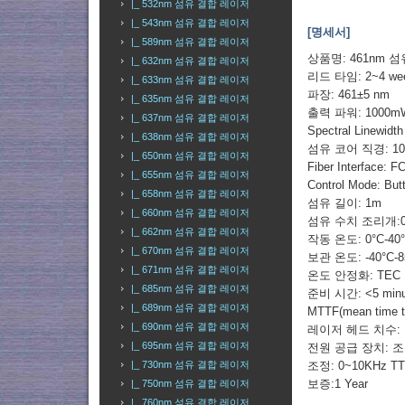
|_ 532nm 섬유 결합 레이저
|_ 543nm 섬유 결합 레이저
[명세서]
|_ 589nm 섬유 결합 레이저
상품명: 461nm 
|_ 632nm 섬유 결합 레이저
리드 타임: 2~4 we
|_ 633nm 섬유 결합 레이저
파장: 461±5 nm
|_ 635nm 섬유 결합 레이저
출력 파워: 1000mW (@
|_ 637nm 섬유 결합 레이저
Spectral Linewid
|_ 638nm 섬유 결합 레이저
섬유 코어 직경: 100
|_ 650nm 섬유 결합 레이저
Fiber Interface
|_ 655nm 섬유 결합 레이저
Control Mode: Bu
|_ 658nm 섬유 결합 레이저
섬유 길이: 1m
|_ 660nm 섬유 결합 레이저
섬유 수치 조리개:0
|_ 662nm 섬유 결합 레이저
작동 온도: 0°C-40
|_ 670nm 섬유 결합 레이저
보관 온도: -40°C-8
|_ 671nm 섬유 결합 레이저
온도 안정화: TEC
|_ 685nm 섬유 결합 레이저
준비 시간: <5 minu
|_ 689nm 섬유 결합 레이저
MTTF(mean time to 
|_ 690nm 섬유 결합 레이저
레이저 헤드 치수: Ne
|_ 695nm 섬유 결합 레이저
전원 공급 장치: 
조정: 0~10KHz TT
|_ 730nm 섬유 결합 레이저
보증:1 Year
|_ 750nm 섬유 결합 레이저
|_ 760nm 섬유 결합 레이저