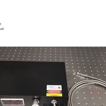
t
ual