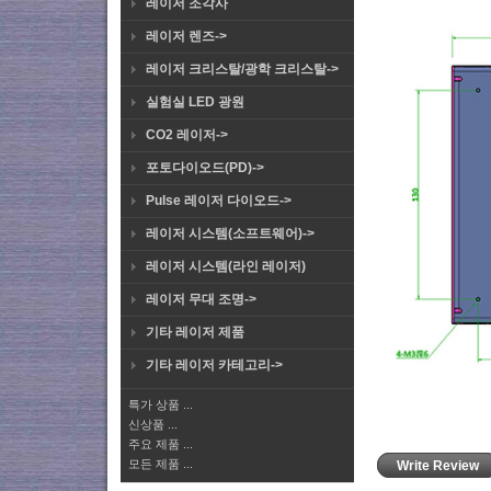
레이저 조각사
레이저 렌즈->
레이저 크리스탈/광학 크리스탈->
실험실 LED 광원
CO2 레이저->
포토다이오드(PD)->
Pulse 레이저 다이오드->
레이저 시스템(소프트웨어)->
레이저 시스템(라인 레이저)
레이저 무대 조명->
기타 레이저 제품
기타 레이저 카테고리->
특가 상품 ...
신상품 ...
주요 제품 ...
모든 제품 ...
Write Review