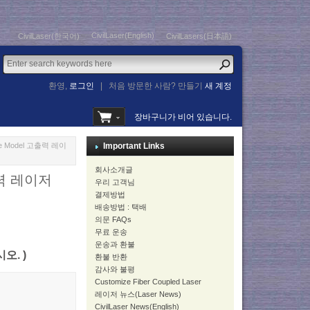
CivilLaser(English)
CivilLaser(한국어)
CivilLasers(日本語)
환영,
로그인
|
처음 방문한 사람? 만들기
새 계정
장바구니가 비어 있습니다.
one Model 고출력 레이
Important Links
회사소개글
고출력 레이저
우리 고객님
결제방법
배송방법 : 택배
의문 FAQs
무료 운송
운송과 환불
시오. )
환불 반환
감사와 불평
Customize Fiber Coupled Laser
레이저 뉴스(Laser News)
CivilLaser News(English)