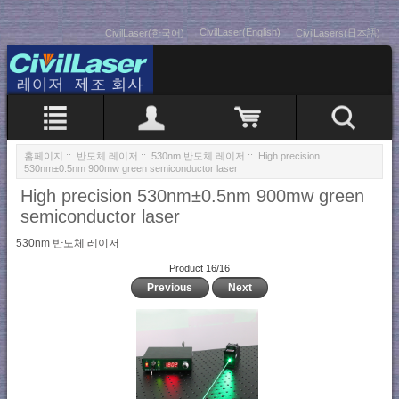
CivilLaser(English)
CivilLaser(한국어)
CivilLasers(日本語)
홈페이지
::
반도체 레이저
::
530nm 반도체 레이저
:: High precision
530nm±0.5nm 900mw green semiconductor laser
High precision 530nm±0.5nm 900mw green
semiconductor laser
530nm 반도체 레이저
Product 16/16
Previous
Next