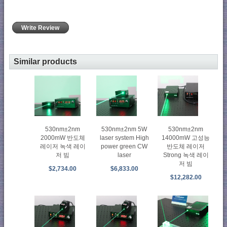
Write Review
Similar products
530nm±2nm
530nm±2nm 5W
530nm±2nm
2000mW 반도체
laser system High
14000mW 고성능
레이저 녹색 레이
power green CW
반도체 레이저
저 빔
laser
Strong 녹색 레이
저 빔
$2,734.00
$6,833.00
$12,282.00