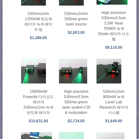
High precision
530nm±2nm
530nm±2nmn
530nm±0.5nm
1200mW 반도체
500mw green
3.5W Near
레이저 녹색 레이
laser source
TEM00 녹색
저 빔
$2,003.00
Diode 레이저 시스
$1,386.00
템
$9,110.00
High precision
19000mW
530nm±2nm
530nm±0.5nm
Powerful 다이오드
900mW 녹색
500mw green
레이저
Laser Lab
laser system CW
530nm±2nm 녹색
Research 레이저
& modulation
반도체 레이저
시스템
$2,734.00
$15,631.00
$1,649.00