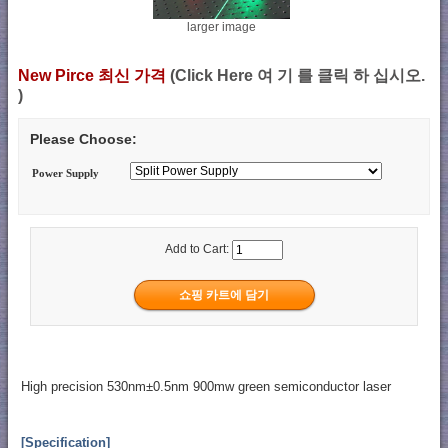
larger image
New Pirce 최신 가격
(Click Here 여 기 를 클릭 하 십시오.
)
Please Choose:
Power Supply
Add to Cart:
High precision 530nm±0.5nm 900mw green semiconductor laser
[Specification]