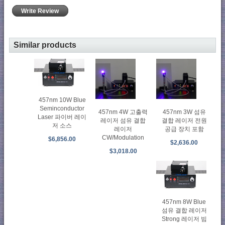
Write Review
Similar products
457nm 10W Blue
Seminconductor
457nm 4W 고출력
457nm 3W 섬유
Laser 파이버 레이
레이저 섬유 결합
결합 레이저 전원
저 소스
레이저
공급 장치 포함
CW/Modulation
$6,856.00
$2,636.00
$3,018.00
457nm 8W Blue
섬유 결합 레이저
Strong 레이저 빔